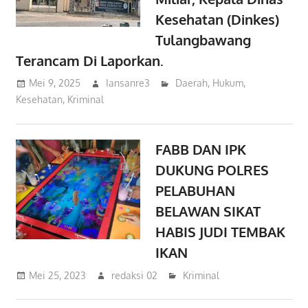
Kesehatan (Dinkes)
Tulangbawang
Terancam Di Laporkan.
Mei 9, 2025
Iansanre3
Daerah
,
Hukum
,
Kesehatan
,
Kriminal
FABB DAN IPK
DUKUNG POLRES
PELABUHAN
BELAWAN SIKAT
HABIS JUDI TEMBAK
IKAN
Mei 25, 2023
redaksi 02
Kriminal