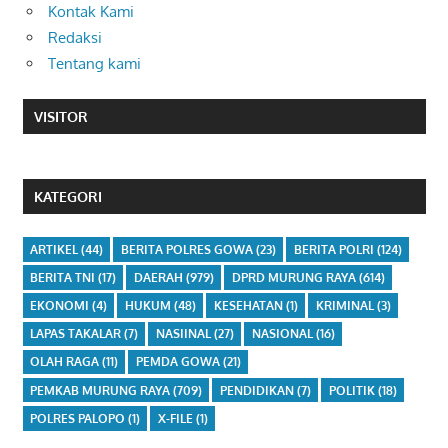
Kontak Kami
Redaksi
Tentang kami
VISITOR
KATEGORI
ARTIKEL
(44)
BERITA POLRES GOWA
(23)
BERITA POLRI
(124)
BERITA TNI
(17)
DAERAH
(979)
DPRD MURUNG RAYA
(614)
EKONOMI
(4)
HUKUM
(48)
KESEHATAN
(1)
KRIMINAL
(3)
LAPAS TAKALAR
(7)
NASIINAL
(27)
NASIONAL
(16)
OLAH RAGA
(11)
PEMDA GOWA
(21)
PEMKAB MURUNG RAYA
(709)
PENDIDIKAN
(7)
POLITIK
(18)
POLRES PALOPO
(1)
X-FILE
(1)