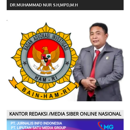
DR.MUHAMMAD NUR S.H,MPD,M.H