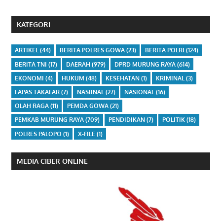
KATEGORI
ARTIKEL
(44)
BERITA POLRES GOWA
(23)
BERITA POLRI
(124)
BERITA TNI
(17)
DAERAH
(979)
DPRD MURUNG RAYA
(614)
EKONOMI
(4)
HUKUM
(48)
KESEHATAN
(1)
KRIMINAL
(3)
LAPAS TAKALAR
(7)
NASIINAL
(27)
NASIONAL
(16)
OLAH RAGA
(11)
PEMDA GOWA
(21)
PEMKAB MURUNG RAYA
(709)
PENDIDIKAN
(7)
POLITIK
(18)
POLRES PALOPO
(1)
X-FILE
(1)
MEDIA CIBER ONLINE