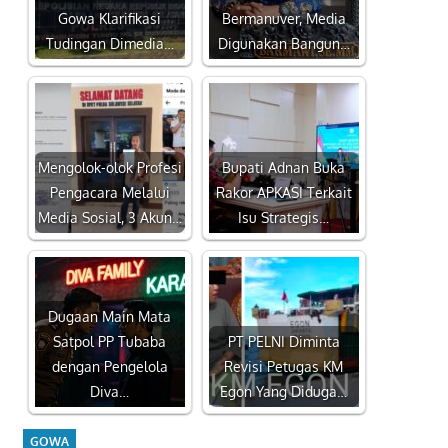
Gowa Klarifikasi
Bermanuver, Media
Tudingan Dimedia…
Digunakan Bangun…
Mengolok-olok Profesi
Bupati Adnan Buka
Pengacara Melalui
Rakor APKASI Terkait
Media Sosial, 3 Akun…
Isu Strategis…
Dugaan Main Mata
Satpol PP Tubaba
PT PELNI Diminta
dengan Pengelola
Revisi Petugas KM
Diva…
Egon Yang Diduga…
GOWA