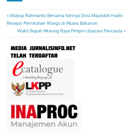
Previous
Wabup Rahmanto Bersama Istrinya Dina Maulidah Hadiri
Navigasi
Post:
Resepsi Pernikahan Warga di Muara Bakanon
pos
Next
Wakil Bupati Murung Raya Pimpin Upacara Pancasila
Post: