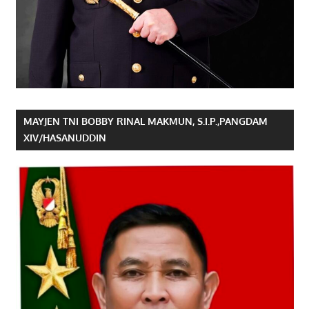
MAYJEN TNI BOBBY RINAL MAKMUN, S.I.P.,PANGDAM
XIV/HASANUDDIN