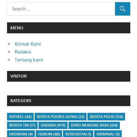
MENU
Kontak Kami
Redaksi
Tentang kami
VISITOR
KATEGORI
ARTIKEL
(44)
BERITA POLRES GOWA
(23)
BERITA POLRI
(124)
BERITA TNI
(17)
DAERAH
(979)
DPRD MURUNG RAYA
(614)
EKONOMI
(4)
HUKUM
(48)
KESEHATAN
(1)
KRIMINAL
(3)