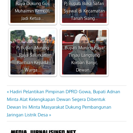
Raya Dukung Gus
Pj Bupati Buka Safari
Muhaimin Kembali
Syawal di Kecamatan
Jadi Ketua…
Tanah Siang…
Pj Bupati Murung
Bupati Murung Raya
Raya Salurkan
Tinjau Langsung
Bantuan Kepada
Korban Banjir,
Warga…
Dewan…
Previous
Hadiri Pelantikan Pimpinan DPRD Gowa, Bupati Adnan
Navigasi
Post:
Minta Alat Kelengkapan Dewan Segera Dibentuk
pos
Next
Dewan Ini Minta Masyarakat Dukung Pembangunan
Post:
Jaringan Listrik Desa