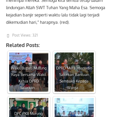
menimpa mereka. Semoga kita semua tetap dalam
lindungan Allah SWT Tuhan Yang Maha Esa. Semoga
kejadian banjir seperti waktu lalu tidak lagi terjadi
dikemudian hari,” harapnya. (red).
Post Views:
321
Related Posts:
Wakil Bupati Murung
DPRD Mura Imanudin
Raya Bersama Wakil
Salurkan Bantuan
Ketua DPRD
Sembako Kepada
Salurkan…
Warga…
DPC PKB Murung