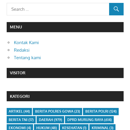
MENU
Kontak Kami
Redaksi
Tentang kami
VISITOR
KATEGORI
ARTIKEL
(44)
BERITA POLRES GOWA
(23)
BERITA POLRI
(124)
BERITA TNI
(17)
DAERAH
(979)
DPRD MURUNG RAYA
(614)
EKONOMI
(4)
HUKUM
(48)
KESEHATAN
(1)
KRIMINAL
(3)