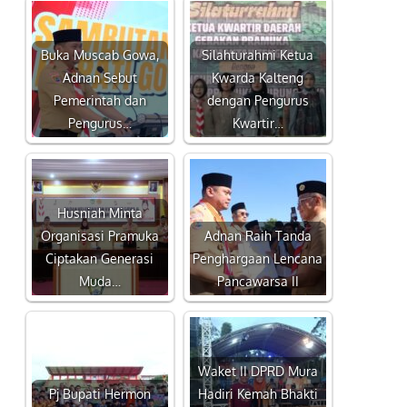
Buka Muscab Gowa,
Silahturahmi Ketua
Adnan Sebut
Kwarda Kalteng
Pemerintah dan
dengan Pengurus
Pengurus…
Kwartir…
Husniah Minta
Organisasi Pramuka
Adnan Raih Tanda
Ciptakan Generasi
Penghargaan Lencana
Muda…
Pancawarsa II
Waket II DPRD Mura
Pj Bupati Hermon
Hadiri Kemah Bhakti