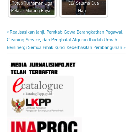
Tutup Turnamen Liga
ELY Selama Dua
Pelajar Murung Raya…
Hari…
Previous
Realisasikan Janji, Pemkab Gowa Berangkatkan Pegawai,
Navigasi
Post:
Cleaning Service, dan Penghafal Alquran Ibadah Umrah
pos
Next
Bersinergi Semua Pihak Kunci Keberhasilan Pembangunan
Post: