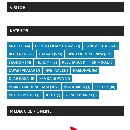
VISITOR
KATEGORI
ARTIKEL
(44)
BERITA POLRES GOWA
(23)
BERITA POLRI
(124)
BERITA TNI
(17)
DAERAH
(979)
DPRD MURUNG RAYA
(614)
EKONOMI
(4)
HUKUM
(48)
KESEHATAN
(1)
KRIMINAL
(3)
LAPAS TAKALAR
(7)
NASIINAL
(27)
NASIONAL
(16)
OLAH RAGA
(11)
PEMDA GOWA
(21)
PEMKAB MURUNG RAYA
(709)
PENDIDIKAN
(7)
POLITIK
(18)
POLRES PALOPO
(1)
X-FILE
(1)
YONIF TP 806 SI
(1)
MEDIA CIBER ONLINE