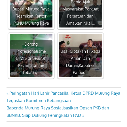
Bebie Ajak
Bupati Murung Raya
Masyarakat Perkuat
Resmikan Kantor
Persatuan dan
PCNU Murung Raya
Amalkan Nilai…
Dorong
Profesionalisme
Usai Ciptakan Pilkada
UPZIS di Seluruh
Aman Dan
Kecamatan Se
Damai,Kapolres
Tubaba,…
Palopo…
Previous
Peringatan Hari Lahir Pancasila, Ketua DPRD Murung Raya
Navigasi
Post:
Tegaskan Komitmen Kebangsaan
pos
Next
Bapenda Murung Raya Sosialisasikan Opsen PKB dan
Post:
BBNKB, Siap Dukung Peningkatan PAD