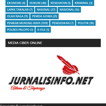
EKONOMI
(4)
HUKUM
(48)
KESEHATAN
(1)
KRIMINAL
(3)
LAPAS TAKALAR
(7)
NASIINAL
(27)
NASIONAL
(16)
OLAH RAGA
(11)
PEMDA GOWA
(21)
PEMKAB MURUNG RAYA
(709)
PENDIDIKAN
(7)
POLITIK
(18)
POLRES PALOPO
(1)
X-FILE
(1)
MEDIA CIBER ONLINE