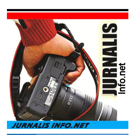
Skip
Aktual
to
Jurnalisinfo.ne
&
content
terpercaya