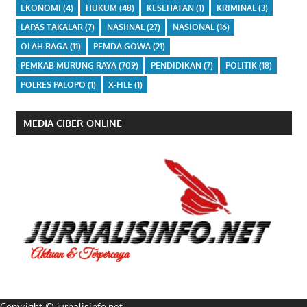
EKONOMI
(4)
HUKUM
(48)
KESEHATAN
(1)
KRIMINAL
(3)
LAPAS TAKALAR
(7)
NASIINAL
(27)
NASIONAL
(16)
OLAH RAGA
(11)
PEMDA GOWA
(21)
PEMKAB MURUNG RAYA
(709)
PENDIDIKAN
(7)
POLITIK
(18)
POLRES PALOPO
(1)
X-FILE
(1)
MEDIA CIBER ONLINE
Copyright © jurnalisinfo.net