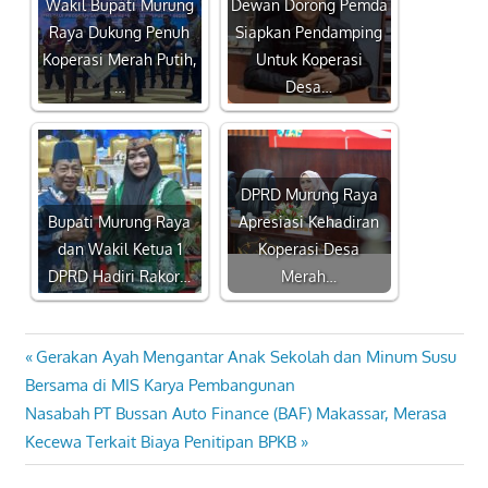
Wakil Bupati Murung
Dewan Dorong Pemda
Raya Dukung Penuh
Siapkan Pendamping
Koperasi Merah Putih,
Untuk Koperasi
…
Desa…
DPRD Murung Raya
Bupati Murung Raya
Apresiasi Kehadiran
dan Wakil Ketua 1
Koperasi Desa
DPRD Hadiri Rakor…
Merah…
Previous
Gerakan Ayah Mengantar Anak Sekolah dan Minum Susu
Navigasi
Post:
Bersama di MIS Karya Pembangunan
pos
Next
Nasabah PT Bussan Auto Finance (BAF) Makassar, Merasa
Post:
Kecewa Terkait Biaya Penitipan BPKB