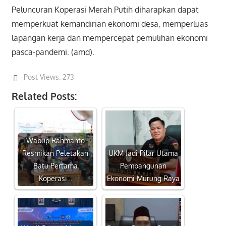
Peluncuran Koperasi Merah Putih diharapkan dapat
memperkuat kemandirian ekonomi desa, memperluas
lapangan kerja dan mempercepat pemulihan ekonomi
pasca-pandemi. (amd).
Post Views:
273
Related Posts:
Wabup Rahmanto
Resmikan Peletakan
UKM Jadi Pilar Utama
Batu Pertama
Pembangunan
Koperasi…
Ekonomi Murung Raya