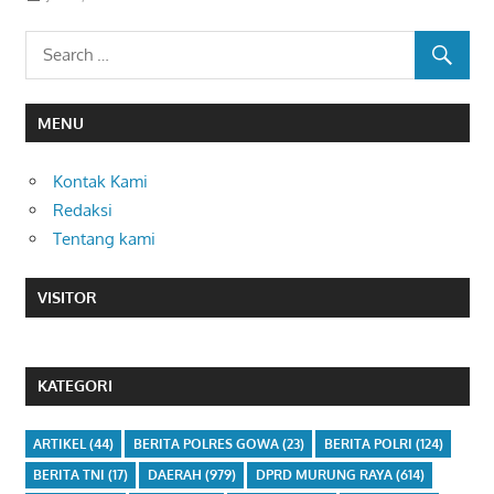
MENU
Kontak Kami
Redaksi
Tentang kami
VISITOR
KATEGORI
ARTIKEL
(44)
BERITA POLRES GOWA
(23)
BERITA POLRI
(124)
BERITA TNI
(17)
DAERAH
(979)
DPRD MURUNG RAYA
(614)