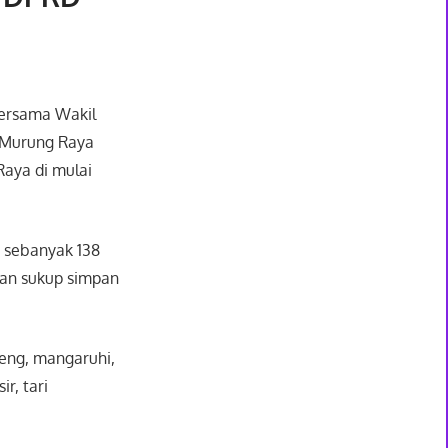
bersama Wakil
i Murung Raya
Raya di mulai
, sebanyak 138
nan sukup simpan
eng, mangaruhi,
r, tari