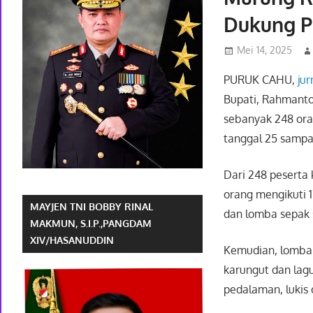
Dukung P
Mei 14, 2025
PURUK CAHU,
jur
Bupati, Rahmanto
sebanyak 248 oran
tanggal 25 sampa
Dari 248 peserta 
orang mengikuti 
MAYJEN TNI BOBBY RINAL
dan lomba sepak 
MAKMUN, S.I.P.,PANGDAM
XIV/HASANUDDIN
Kemudian, lomba 
karungut dan lagu 
pedalaman, lukis