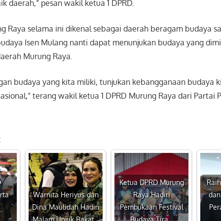
k daerah,” pesan wakil ketua 1 DPRD.
 Raya selama ini dikenal sebagai daerah beragam budaya sa
budaya Isen Mulang nanti dapat menunjukan budaya yang dimili
daerah Murung Raya.
an budaya yang kita miliki, tunjukan kebangganaan budaya kit
asional,” terang wakil ketua 1 DPRD Murung Raya dari Partai P
:
D
Ketua DPRD Murung
Rai
rta
Warnita Heriyus dan
Raya Hadiri
dan
Dina Maulidah Hadiri
Pembukaan Festival
Per
…
Malam Unjuk Bakat…
Budaya Tira…