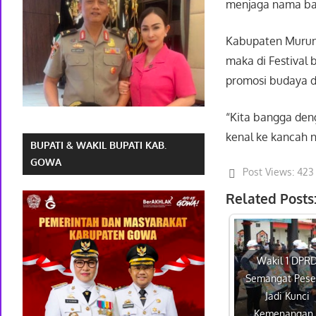
menjaga nama bai
Kabupaten Murung
maka di Festival 
promosi budaya 
“Kita bangga deng
kenal ke kancah n
BUPATI & WAKIL BUPATI KAB.
GOWA
Post Views:
423
Related Posts
Wakil 1 DPR
Semangat Pese
Jadi Kunci
Kemenangan