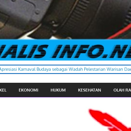
a sebagai Wadah Pelestarian Warisan Daerah
KEL
EKONOMI
HUKUM
KESEHATAN
OLAH R