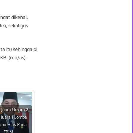
ngat dikenal,
ki, sekaligus
a itu sehingga di
KB. (red/as).
h Juara Umum 2
 Juara 1 Lomba
ahu Hias Pada
FBIM…