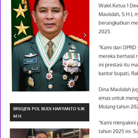
Wakil Ketua 1 D
Maulidah, S.H.I,
berangkatkan men
2025.
“Kami dari DPRD 
mereka berhasil 
ini prestasi itu 
kantor bupati, Ra
Dina Maulidah ju
emas untuk meng
Mulang tahun 202
BRIGJEN POL BUDI HARYANTO S.IK
M.H
“Kami menyakini 
tahun 2025 ini. S