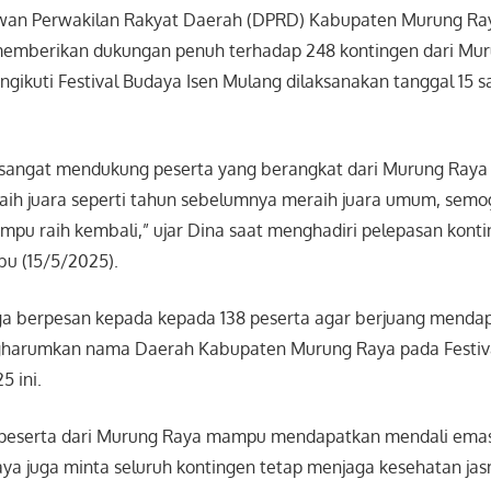
ewan Perwakilan Rakyat Daerah (DPRD) Kabupaten Murung Ra
 memberikan dukungan penuh terhadap 248 kontingen dari Mur
gikuti Festival Budaya Isen Mulang dilaksanakan tanggal 15 
sangat mendukung peserta yang berangkat dari Murung Raya i
raih juara seperti tahun sebelumnya meraih juara umum, semo
mampu raih kembali,” ujar Dina saat menghadiri pelepasan kont
bu (15/5/2025).
ga berpesan kepada kepada 138 peserta agar berjuang menda
harumkan nama Daerah Kabupaten Murung Raya pada Festiva
5 ini.
peserta dari Murung Raya mampu mendapatkan mendali emas 
aya juga minta seluruh kontingen tetap menjaga kesehatan ja