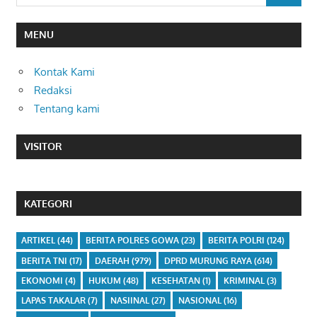
MENU
Kontak Kami
Redaksi
Tentang kami
VISITOR
KATEGORI
ARTIKEL
(44)
BERITA POLRES GOWA
(23)
BERITA POLRI
(124)
BERITA TNI
(17)
DAERAH
(979)
DPRD MURUNG RAYA
(614)
EKONOMI
(4)
HUKUM
(48)
KESEHATAN
(1)
KRIMINAL
(3)
LAPAS TAKALAR
(7)
NASIINAL
(27)
NASIONAL
(16)