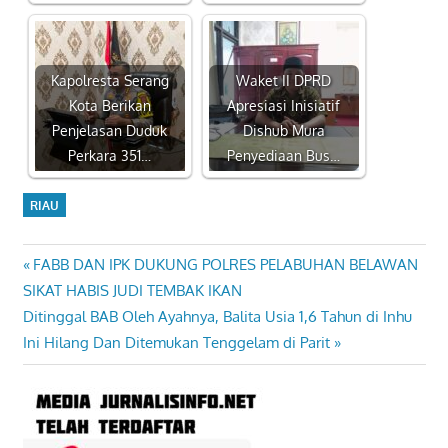
Kapolresta Serang
Waket II DPRD
Kota Berikan
Apresiasi Inisiatif
Penjelasan Duduk
Dishub Mura
Perkara 351…
Penyediaan Bus…
RIAU
Previous
FABB DAN IPK DUKUNG POLRES PELABUHAN BELAWAN
Navigasi
Post:
SIKAT HABIS JUDI TEMBAK IKAN
pos
Next
Ditinggal BAB Oleh Ayahnya, Balita Usia 1,6 Tahun di Inhu
Post:
Ini Hilang Dan Ditemukan Tenggelam di Parit