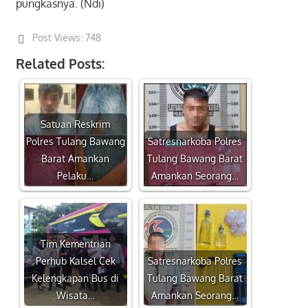
pungkasnya. (Ndi)
Post Views:
748
Related Posts:
Satuan Reskrim
Polres Tulang Bawang
Satresnarkoba Polres
Barat Amankan
Tulang Bawang Barat
Pelaku…
Amankan Seorang…
Tim Kementrian
Perhub Kalsel Cek
Satresnarkoba Polres
Kelengkapan Bus di
Tulang Bawang Barat
Wisata…
Amankan Seorang…