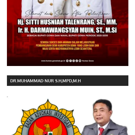
DR.MUHAMMAD NUR S.H,MPD,M.H