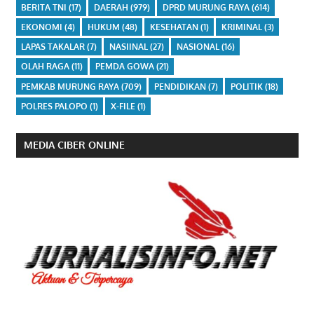
BERITA TNI
(17)
DAERAH
(979)
DPRD MURUNG RAYA
(614)
EKONOMI
(4)
HUKUM
(48)
KESEHATAN
(1)
KRIMINAL
(3)
LAPAS TAKALAR
(7)
NASIINAL
(27)
NASIONAL
(16)
OLAH RAGA
(11)
PEMDA GOWA
(21)
PEMKAB MURUNG RAYA
(709)
PENDIDIKAN
(7)
POLITIK
(18)
POLRES PALOPO
(1)
X-FILE
(1)
MEDIA CIBER ONLINE