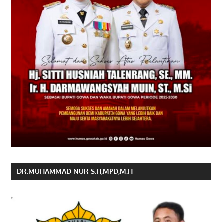
DR.MUHAMMAD NUR S.H,MPD,M.H