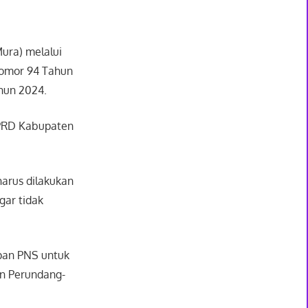
ura) melalui
Nomor 94 Tahun
ahun 2024.
DPRD Kabupaten
arus dilakukan
gar tidak
upan PNS untuk
an Perundang-