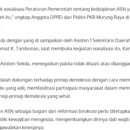
 sosialisasi Peraturan Pemerintah tentang kedisiplinan ASN y
h itu,” ungkap Anggota DPRD dari Politis PKB Murung Raya di
.
ada dengan yang di sampaikan oleh Asisten 1 Sekretaris Daer
mat K. Tambunan, saat membuka kegiatan sosialisasi itu, Kam
isten Sekda, menegaskan pabila tidak ditaati atau dilanggar
adalah dukungan terhadap prinsip demokrasi dengan cara mem
u yang adil, memfasilitasi partisipasi masyarakat dalam memi
nsip-prinsip demokrasi yang sehat.
 ASN sebagai bagian dari reformasi birokrasi perlu ditetapk
iliki kewajiban mengelola, mengembangkan dirinya dab wajib
awabkan kinerjanya.