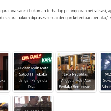
egara ada sanksi hukuman terhadap pelanggaran netralisasi, a
ti secara hukum diproses sesuai dengan ketentuan berlaku,”
:
Dugaan Main Mata
a
Satpol PP Tubaba
Jaga Netralitas
902
Bukan
dengan Pengelola
Anggota, Polri Atur
Gowa
ua
Diva…
Perilaku Bermedsos…
Adnan