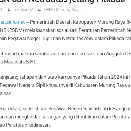
24
redaksi 02
DPRD Murung Raya
nalisinfo.net
– Pemerintah Daerah Kabupaten Murung Raya (M
 (BKPSDM) melaksanakan sosialisasi Peraturan Pemerintah 
plin Pegawai Negeri Sipil nan Netralitas ASN dalam Pilkada t
ebut mendapatkan sambutan baik dan apresiasi dari Anggota 
a Maulidah, S.HI.
enjelang tahapan dan atau kampanye Pilkada tahun 2024 ini h
a Pegawai Negara Sipil khususnya di Kabupaten Murung Raya a
linan.
nuturkan, kedisiplinan Pegawai Negeri Sipil adalah kesangg
an dan menghindari larangan yang ditentukan dalam Peratur
u Peraturan kedinasan.