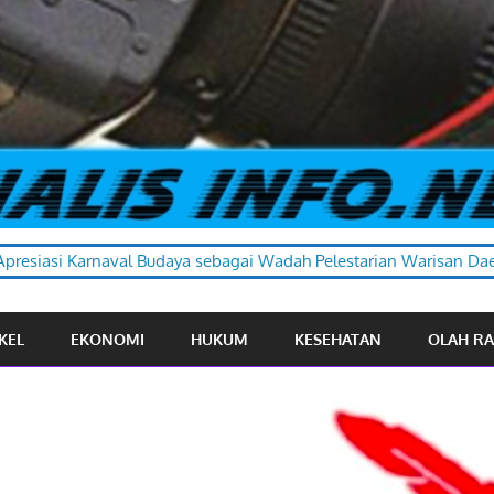
 sebagai Wadah Pelestarian Warisan Daerah
KEL
EKONOMI
HUKUM
KESEHATAN
OLAH R