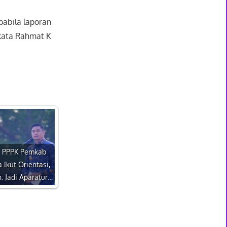
pabila laporan
 kata Rahmat K
 PPPK Pemkab
 Ikut Orientasi,
: Jadi Aparatur…