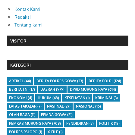
Kontak Kami
Redaksi
Tentang kami
VISITOR
KATEGORI
ARTIKEL
(44)
BERITA POLRES GOWA
(23)
BERITA POLRI
(124)
BERITA TNI
(17)
DAERAH
(979)
DPRD MURUNG RAYA
(614)
EKONOMI
(4)
HUKUM
(48)
KESEHATAN
(1)
KRIMINAL
(3)
LAPAS TAKALAR
(7)
NASIINAL
(27)
NASIONAL
(16)
OLAH RAGA
(11)
PEMDA GOWA
(21)
PEMKAB MURUNG RAYA
(709)
PENDIDIKAN
(7)
POLITIK
(18)
POLRES PALOPO
(1)
X-FILE
(1)