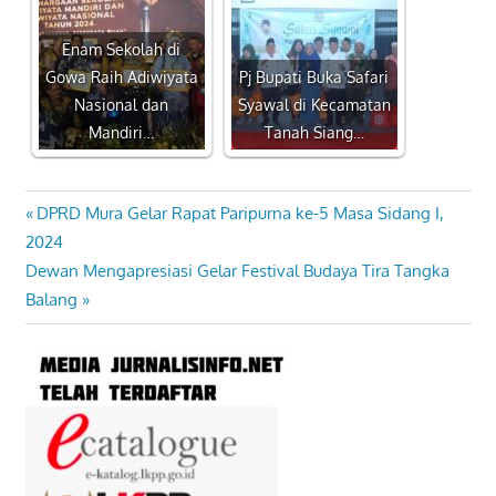
Enam Sekolah di
Gowa Raih Adiwiyata
Pj Bupati Buka Safari
Nasional dan
Syawal di Kecamatan
Mandiri…
Tanah Siang…
Previous
DPRD Mura Gelar Rapat Paripurna ke-5 Masa Sidang I,
Navigasi
Post:
2024
pos
Next
Dewan Mengapresiasi Gelar Festival Budaya Tira Tangka
Post:
Balang