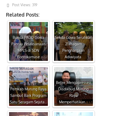
Post Views:
319
Related Posts:
Bunda PAUD Gowa
Sekda Gowa Serahkan
Pantau Pelaksanaan
21 Piagam
MPLS di SDN
Penghargaan
Bontokamase
Adiwiyata
Bebie Mengapresiasi
Pemkab Murung Raya
Disdikbud Murung
Sambut Baik Program
Raya
Satu Seragam Sejuta…
Memperhatikan…