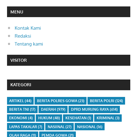
MENU
Kontak Kami
Redaksi
Tentang kami
VISITOR
KATEGORI
ARTIKEL
(44)
BERITA POLRES GOWA
(23)
BERITA POLRI
(124)
BERITA TNI
(17)
DAERAH
(979)
DPRD MURUNG RAYA
(614)
EKONOMI
(4)
HUKUM
(48)
KESEHATAN
(1)
KRIMINAL
(3)
LAPAS TAKALAR
(7)
NASIINAL
(27)
NASIONAL
(16)
OLAH RAGA
(11)
PEMDA GOWA
(21)