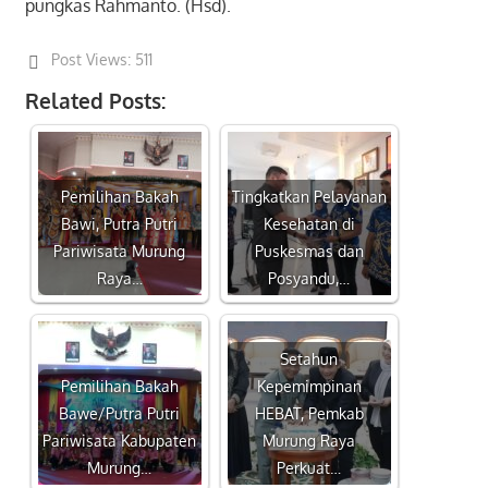
pungkas Rahmanto. (Hsd).
Post Views:
511
Related Posts:
Pemilihan Bakah
Tingkatkan Pelayanan
Bawi, Putra Putri
Kesehatan di
Pariwisata Murung
Puskesmas dan
Raya…
Posyandu,…
Setahun
Pemilihan Bakah
Kepemimpinan
Bawe/Putra Putri
HEBAT, Pemkab
Pariwisata Kabupaten
Murung Raya
Murung…
Perkuat…