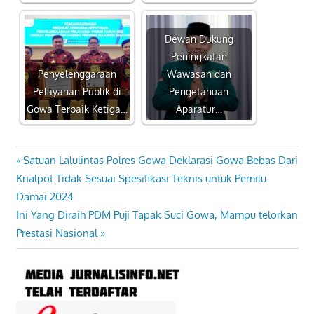
Dewan Dukung
Peningkatan
Penyelenggaraan
Wawasan dan
Pelayanan Publik di
Pengetahuan
Gowa Terbaik Ketiga…
Aparatur…
Previous
Satuan Lalulintas Polres Gowa Deklarasi Gowa Bebas Dari
Navigasi
Post:
Knalpot Tidak Sesuai Spesifikasi Teknis untuk Pemilu
pos
Damai 2024
Next
Ini Yang Diraih PDM Puji Tapak Suci Gowa, Mampu telorkan
Post:
Prestasi Nasional