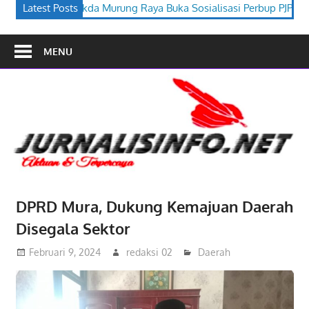
Sekda Murung Raya Buka Sosialisasi Perbup PJPK 2026–2030
Latest Posts
F
MENU
DPRD Mura, Dukung Kemajuan Daerah
Disegala Sektor
Februari 9, 2024
redaksi 02
Daerah