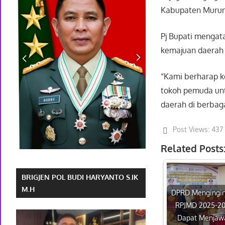
Kabupaten Murung
Pj Bupati mengat
kemajuan daerah
“Kami berharap k
tokoh pemuda un
daerah di berbaga
Post Views:
437
Related Posts
BRIGJEN POL BUDI HARYANTO S.IK
M.H
DPRD Mengingi
RPJMD 2025-2
Dapat Menjaw