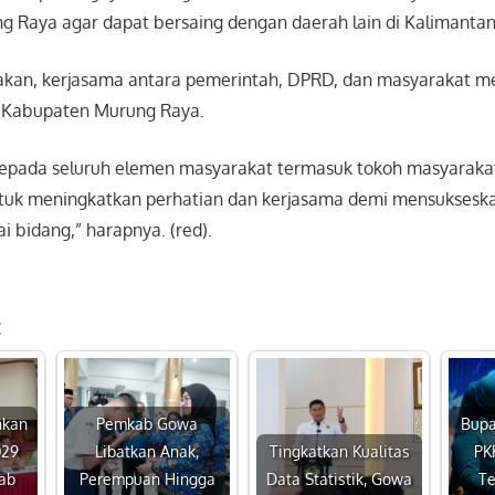
 Raya agar dapat bersaing dengan daerah lain di Kalimanta
akan, kerjasama antara pemerintah, DPRD, dan masyarakat me
 Kabupaten Murung Raya.
epada seluruh elemen masyarakat termasuk tokoh masyaraka
tuk meningkatkan perhatian dan kerjasama demi mensukses
i bidang,” harapnya. (red).
:
nkan
Pemkab Gowa
Bupa
029
Libatkan Anak,
Tingkatkan Kualitas
PK
ab
Perempuan Hingga
Data Statistik, Gowa
Te