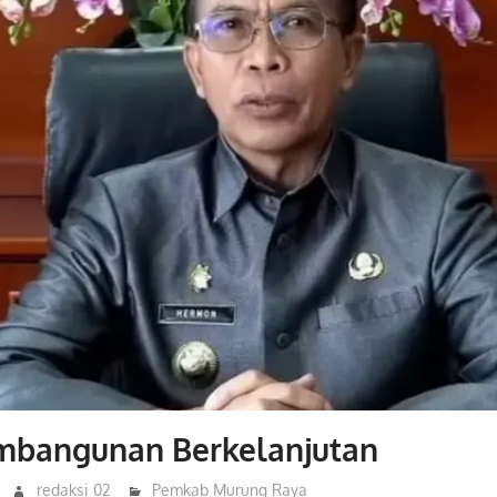
mbangunan Berkelanjutan
redaksi 02
Pemkab Murung Raya