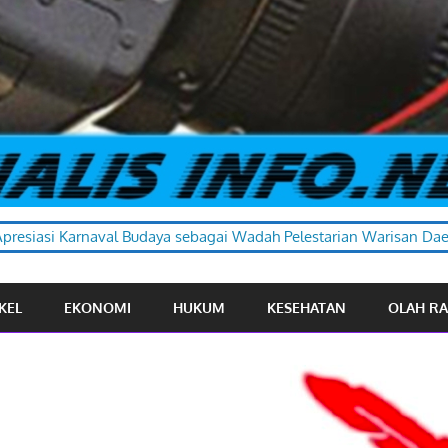
a sebagai Wadah Pelestarian Warisan Daerah
KEL
EKONOMI
HUKUM
KESEHATAN
OLAH R