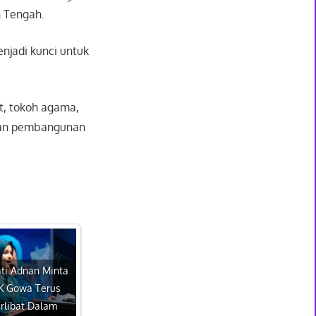
n Tengah.
njadi kunci untuk
t, tokoh agama,
kan pembangunan
ti Adnan Minta
K Gowa Terus
rlibat Dalam