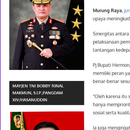
Murung Raya
,
ju
upaya meningkat
Sinergitas antara
pelaksanaan pem
tantangan kedepa
Pj Bupati Hermon
memiliki peran y
benar-benar sesua
MAYJEN TNI BOBBY RINAL
MAKMUN, S.I.P.,PANGDAM
“Oleh karena itu
XIV/HASANUDDIN
hanya mempriorit
sosial serta kual
Ia juga menginga