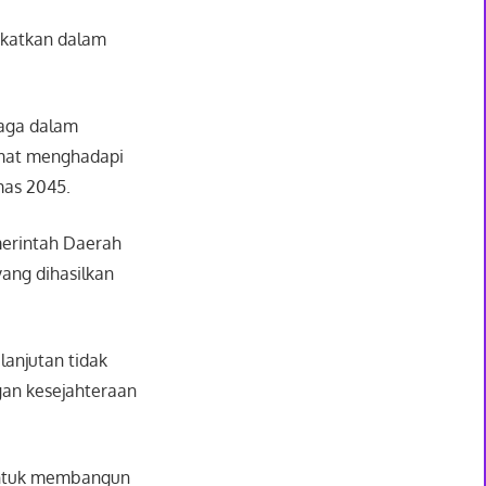
gkatkan dalam
rjaga dalam
rmat menghadapi
mas 2045.
merintah Daerah
ang dihasilkan
anjutan tidak
gan kesejahteraan
 untuk membangun