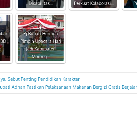
Disabilitas…
Perkuat Kolaborasi…
P
aban
Pj Bupati Hermon
PBD
Pimpin Upacara Hari
a
Jadi Kabupaten
Murung…
a, Sebut Penting Pendidikan Karakter
ext
upati Adnan Pastikan Pelaksanaan Makanan Bergizi Gratis Berjal
ost: