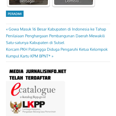
Berbagai…
Domisili…
PERADMI
Previous
Gowa Masuk 16 Besar Kabupaten di Indonesia ke Tahap
Navigasi
Post:
Penilaiaan Penghargaan Pembangunan Daerah Mewakili
pos
Satu-satunya Kabupaten di Sulsel
Next
Korcam PKH Pallangga Diduga Pengaruhi Ketua Kelompok
Post:
Kumpul Kartu KPM BPNT*