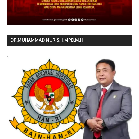
DR.MUHAMMAD NUR S.H,MPD,M.H