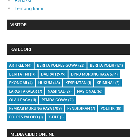
Redaksi
Tentang kami
VISITOR
KATEGORI
ARTIKEL
(44)
BERITA POLRES GOWA
(23)
BERITA POLRI
(124)
BERITA TNI
(17)
DAERAH
(979)
DPRD MURUNG RAYA
(614)
EKONOMI
(4)
HUKUM
(48)
KESEHATAN
(1)
KRIMINAL
(3)
LAPAS TAKALAR
(7)
NASIINAL
(27)
NASIONAL
(16)
OLAH RAGA
(11)
PEMDA GOWA
(21)
PEMKAB MURUNG RAYA
(709)
PENDIDIKAN
(7)
POLITIK
(18)
POLRES PALOPO
(1)
X-FILE
(1)
MEDIA CIBER ONLINE