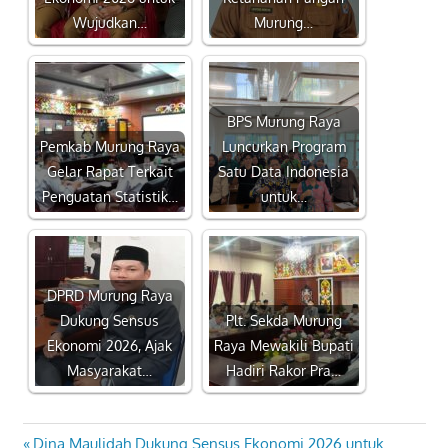
Wujudkan…
Murung…
BPS Murung Raya
Pemkab Murung Raya
Luncurkan Program
Gelar Rapat Terkait
Satu Data Indonesia
Penguatan Statistik…
untuk…
DPRD Murung Raya
Dukung Sensus
Plt. Sekda Murung
Ekonomi 2026, Ajak
Raya Mewakili Bupati
Masyarakat…
Hadiri Rakor Pra…
Previous
Dina Maulidah Dukung Sensus Ekonomi 2026 untuk