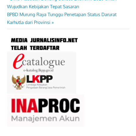
Navigasi
Post:
Wujudkan Kebijakan Tepat Sasaran
pos
Next
BPBD Murung Raya Tunggu Penetapan Status Darurat
Post:
Karhutla dari Provinsi