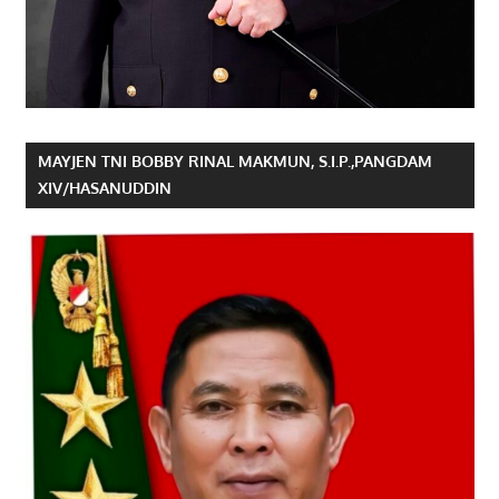
MAYJEN TNI BOBBY RINAL MAKMUN, S.I.P.,PANGDAM
XIV/HASANUDDIN