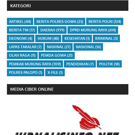
KATEGORI
ARTIKEL
(44)
BERITA POLRES GOWA
(23)
BERITA POLRI
(124)
BERITA TNI
(17)
DAERAH
(979)
DPRD MURUNG RAYA
(614)
EKONOMI
(4)
HUKUM
(48)
KESEHATAN
(1)
KRIMINAL
(3)
LAPAS TAKALAR
(7)
NASIINAL
(27)
NASIONAL
(16)
OLAH RAGA
(11)
PEMDA GOWA
(21)
PEMKAB MURUNG RAYA
(709)
PENDIDIKAN
(7)
POLITIK
(18)
POLRES PALOPO
(1)
X-FILE
(1)
MEDIA CIBER ONLINE