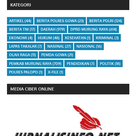
KATEGORI
ARTIKEL
(44)
BERITA POLRES GOWA
(23)
BERITA POLRI
(124)
BERITA TNI
(17)
DAERAH
(979)
DPRD MURUNG RAYA
(614)
EKONOMI
(4)
HUKUM
(48)
KESEHATAN
(1)
KRIMINAL
(3)
LAPAS TAKALAR
(7)
NASIINAL
(27)
NASIONAL
(16)
OLAH RAGA
(11)
PEMDA GOWA
(21)
PEMKAB MURUNG RAYA
(709)
PENDIDIKAN
(7)
POLITIK
(18)
POLRES PALOPO
(1)
X-FILE
(1)
MEDIA CIBER ONLINE