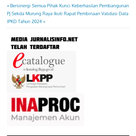
Previous
Bersinergi Semua Pihak Kunci Keberhasilan Pembangunan
Navigasi
Next
Post:
Pj Sekda Murung Raya Ikuti Rapat Pembinaan Validasi Data
pos
Post:
IPKD Tahun 2024