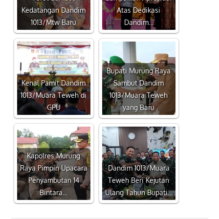
Kedatangan Dandim
Atas Dedikasi
1013/Mtw Baru
Dandim…
Bupati Murung Raya
Kenal Pamit Dandim
Sambut Dandim
1013/Muara Teweh di
1013/Muara Teweh
GPU
yang Baru
Kapolres Murung
Raya Pimpin Upacara
Dandim 1013/Muara
Penyambutan 14
Teweh Beri Kejutan
Bintara…
Ulang Tahun Bupati…