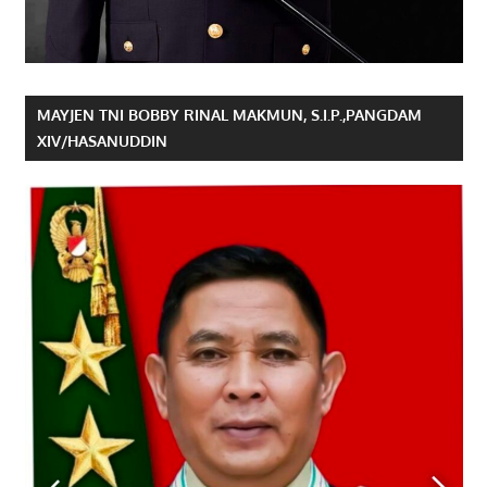
MAYJEN TNI BOBBY RINAL MAKMUN, S.I.P.,PANGDAM
XIV/HASANUDDIN