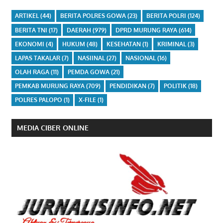
ARTIKEL
(44)
BERITA POLRES GOWA
(23)
BERITA POLRI
(124)
BERITA TNI
(17)
DAERAH
(979)
DPRD MURUNG RAYA
(614)
EKONOMI
(4)
HUKUM
(48)
KESEHATAN
(1)
KRIMINAL
(3)
LAPAS TAKALAR
(7)
NASIINAL
(27)
NASIONAL
(16)
OLAH RAGA
(11)
PEMDA GOWA
(21)
PEMKAB MURUNG RAYA
(709)
PENDIDIKAN
(7)
POLITIK
(18)
POLRES PALOPO
(1)
X-FILE
(1)
MEDIA CIBER ONLINE