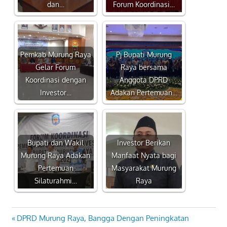
dan…
Forum Koordinasi…
Pemkab Murung Raya
Pj Bupati Murung
Gelar Forum
Raya bersama
Koordinasi dengan
Anggota DPRD
Investor…
Adakan Pertemuan…
Bupati dan Wakil
Investor Berikan
Murung Raya Adakan
Manfaat Nyata bagi
Pertemuan
Masyarakat Murung
Silaturahmi…
Raya
Previous
DPRD Murung Raya, Bangga Dengan Peningkatan
Navigasi