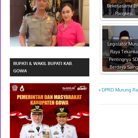
Bekerjasama B
Pangkep,…
Legislator Mur
Raya Tekank
Pentingnya S
BUPATI & WAKIL BUPATI KAB.
Berdaya Sain
GOWA
Previous
DPRD Murung Ray
Navigasi
Post:
pos