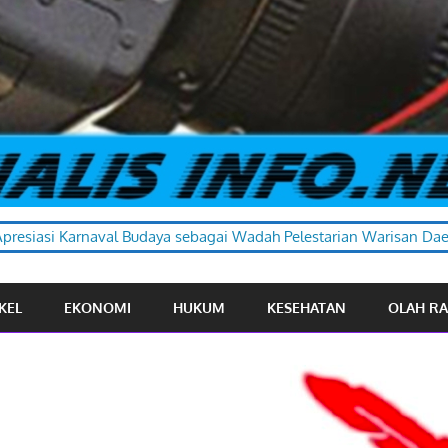
 sebagai Wadah Pelestarian Warisan Daerah
KEL
EKONOMI
HUKUM
KESEHATAN
OLAH R