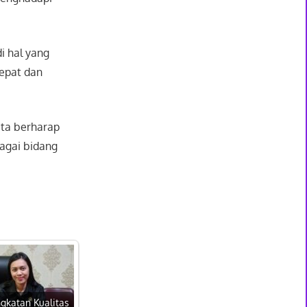
i hal yang
epat dan
ita berharap
agai bidang
gkatan Kualitas