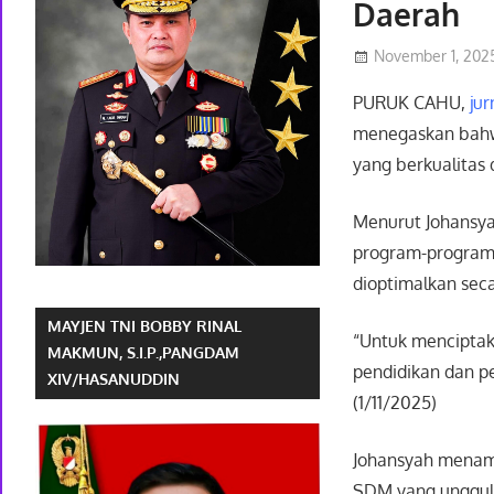
Daerah
November 1, 202
PURUK CAHU,
jur
menegaskan bahw
yang berkualita
Menurut Johansya
program-program
dioptimalkan sec
MAYJEN TNI BOBBY RINAL
“Untuk menciptak
MAKMUN, S.I.P.,PANGDAM
pendidikan dan pe
XIV/HASANUDDIN
(1/11/2025)
Johansyah menamb
SDM yang unggul