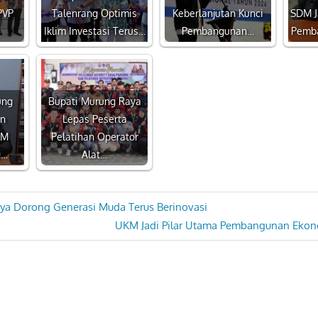
PVP
Talenrang Optimis
Keberlanjutan Kunci
SDM J
Iklim Investasi Terus…
Pembangunan…
Pemb
ung
Bupati Murung Raya
an
Lepas Peserta
DM
Pelatihan Operator
g…
Alat…
a Dorong Generasi Muda Terus Berinovasi
Next
UKM Jadi Pilar Utama Pembangunan Eko
Post: