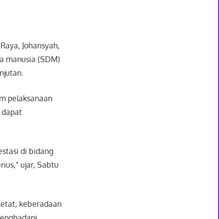
Raya, Johansyah,
a manusia (SDM)
njutan.
am pelaksanaan
 dapat
stasi di bidang
ius,” ujar, Sabtu
ketat, keberadaan
menghadapi