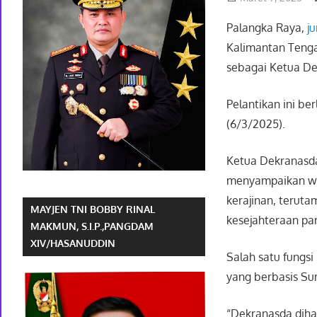
Palangka Raya,
ju
Kalimantan Tengah
sebagai Ketua D
Pelantikan ini be
(6/3/2025).
Ketua Dekranasda
menyampaikan wuj
kerajinan, terut
MAYJEN TNI BOBBY RINAL
kesejahteraan par
MAKMUN, S.I.P.,PANGDAM
XIV/HASANUDDIN
Salah satu fungsi
yang berbasis S
“Dekranasda diha