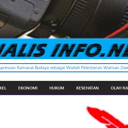
sebagai Wadah Pelestarian Warisan Daerah
KEL
EKONOMI
HUKUM
KESEHATAN
OLAH R