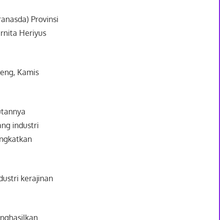
anasda) Provinsi
rnita Heriyus
teng, Kamis
utannya
ng industri
ingkatkan
ustri kerajinan
enghasilkan