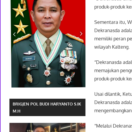
produk-produk ker
Sementara itu, W
Dekranasda adala
memiliki peran 
wilayah Kalteng.
“Dekranasda adal
memajukan pengr
produk-produk ker
Usai dilantik, K
Dekranasda adala
BRIGJEN POL BUDI HARYANTO S.IK
mengembangkan di
M.H
“Melalui Dekrana