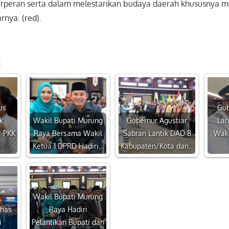
berperan serta dalam melestarikan budaya daerah khususnya 
rnya. (red).
:
us
Gub
k
Wakil Bupati Murung
Gubernur Agustiar
Lan
P-PKK
Raya Bersama Wakil
Sabran Lantik DAD 8
Waki
Ketua 1 DPRD Hadiri…
Kabupaten/Kota dan…
Wakil Bupati Murung
Khas
Raya Hadiri
i
Pelantikan Bupati dan