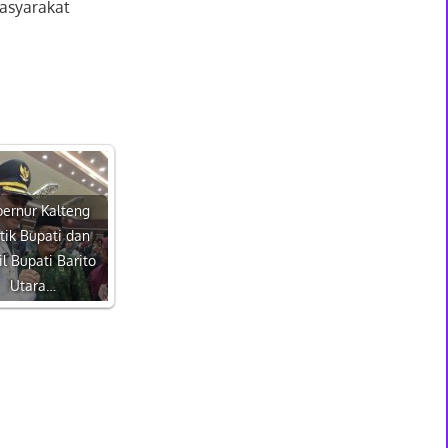
masyarakat
ernur Kalteng
tik Bupati dan
l Bupati Barito
Utara…