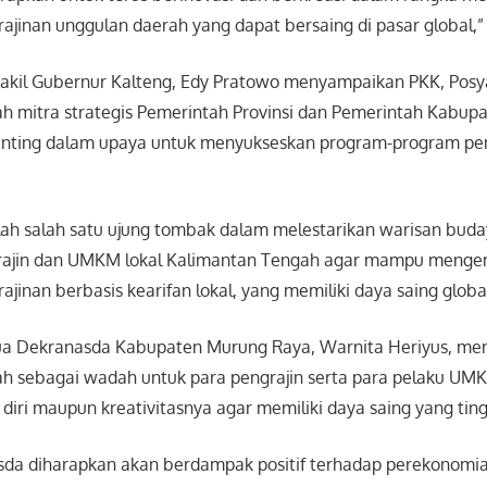
ajinan unggulan daerah yang dapat bersaing di pasar global,”
akil Gubernur Kalteng, Edy Pratowo menyampaikan PKK, Pos
h mitra strategis Pemerintah Provinsi dan Pemerintah Kabup
penting dalam upaya untuk menyukseskan program-program p
ah salah satu ujung tombak dalam melestarikan warisan bud
ajin dan UMKM lokal Kalimantan Tengah agar mampu meng
ajinan berbasis kearifan lokal, yang memiliki daya saing global
etua Dekranasda Kabupaten Murung Raya, Warnita Heriyus, m
h sebagai wadah untuk para pengrajin serta para pelaku UMK
ri maupun kreativitasnya agar memiliki daya saing yang ting
sda diharapkan akan berdampak positif terhadap perekonomi