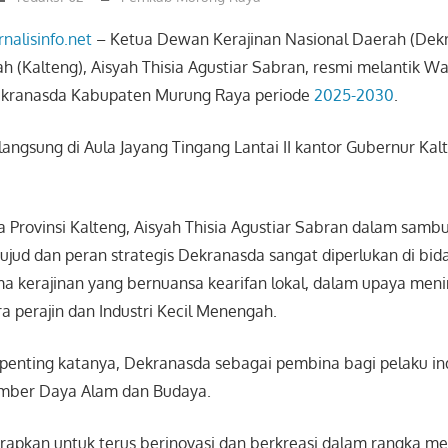
rnalisinfo.net
– Ketua Dewan Kerajinan Nasional Daerah (Dekr
 (Kalteng), Aisyah Thisia Agustiar Sabran, resmi melantik Wa
ekranasda Kabupaten Murung Raya periode
2025-2030
.
rlangsung di Aula Jayang Tingang Lantai II kantor Gubernur Kal
 Provinsi Kalteng, Aisyah Thisia Agustiar Sabran dalam samb
ud dan peran strategis Dekranasda sangat diperlukan di bida
ama kerajinan yang bernuansa kearifan lokal, dalam upaya men
a perajin dan Industri Kecil Menengah.
 penting katanya, Dekranasda sebagai pembina bagi pelaku ind
umber Daya Alam dan Budaya.
rapkan untuk terus berinovasi dan berkreasi dalam rangka m