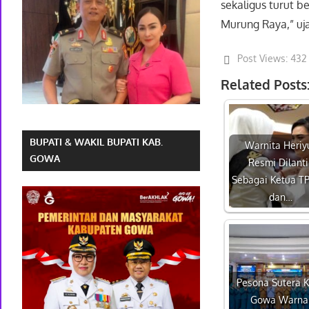
sekaligus turut 
Murung Raya,” uja
Post Views:
432
Related Posts
BUPATI & WAKIL BUPATI KAB.
Warnita Heriy
GOWA
Resmi Dilanti
Sebagai Ketua T
dan…
Pesona Sutera 
Gowa Warna