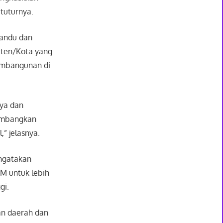
 tuturnya.
yandu dan
aten/Kota yang
embangunan di
aya dan
embangkan
,” jelasnya.
engatakan
M untuk lebih
gi.
an daerah dan