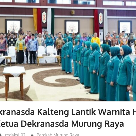
ranasda Kalteng Lantik Warnita 
Ketua Dekranasda Murung Raya
redaksi 02
Pemkab Murung Raya