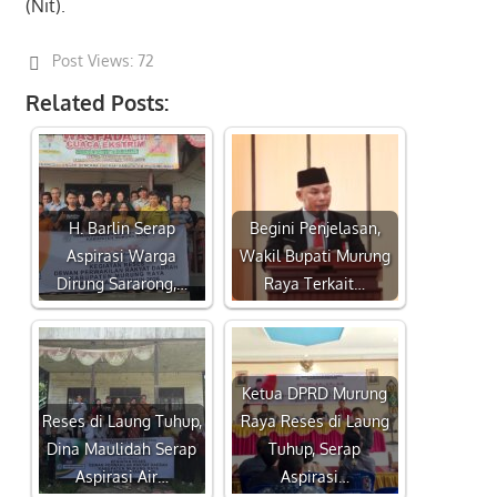
(Nit).
Post Views:
72
Related Posts:
H. Barlin Serap
Begini Penjelasan,
Aspirasi Warga
Wakil Bupati Murung
Dirung Sararong,…
Raya Terkait…
Ketua DPRD Murung
Reses di Laung Tuhup,
Raya Reses di Laung
Dina Maulidah Serap
Tuhup, Serap
Aspirasi Air…
Aspirasi…