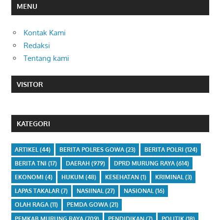
MENU
Kontak Kami
Redaksi
Tentang kami
VISITOR
KATEGORI
ARTIKEL
(44)
BERITA POLRES GOWA
(23)
BERITA POLRI
(124)
BERITA TNI
(17)
DAERAH
(979)
DPRD MURUNG RAYA
(614)
EKONOMI
(4)
HUKUM
(48)
KESEHATAN
(1)
KRIMINAL
(3)
LAPAS TAKALAR
(7)
NASIINAL
(27)
NASIONAL
(16)
OLAH RAGA
(11)
PEMDA GOWA
(21)
PEMKAB MURUNG RAYA
(709)
PENDIDIKAN
(7)
POLITIK
(18)