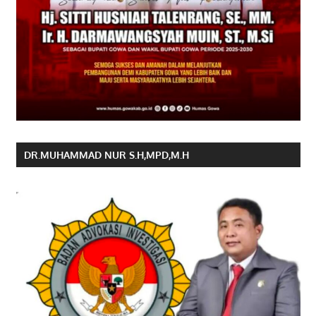
DR.MUHAMMAD NUR S.H,MPD,M.H