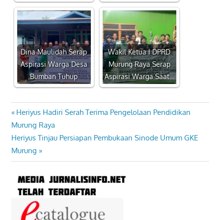
Dina Maulidah Serap
Wakil Ketua I DPRD
Aspirasi Warga Desa
Murung Raya Serap
Bumban Tuhup
Aspirasi Warga Saat…
Previous
Heriyus Hadiri Serah Terima Pengelolaan Pendidikan
Navigasi
Post:
Murung Raya
pos
Next
Heriyus Tinjau Persiapan Pembukaan Sinode Umum GKE
Post:
Murung