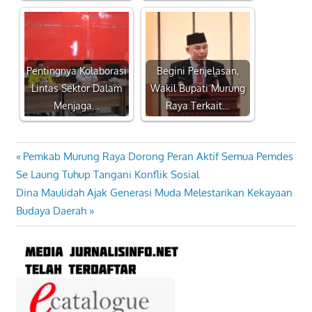
Pentingnya Kolaborasi
Begini Penjelasan,
Lintas Sektor Dalam
Wakil Bupati Murung
Menjaga…
Raya Terkait…
Previous
Pemkab Murung Raya Dorong Peran Aktif Semua Pemdes
Navigasi
Post:
Se Laung Tuhup Tangani Konflik Sosial
pos
Next
Dina Maulidah Ajak Generasi Muda Melestarikan Kekayaan
Post:
Budaya Daerah