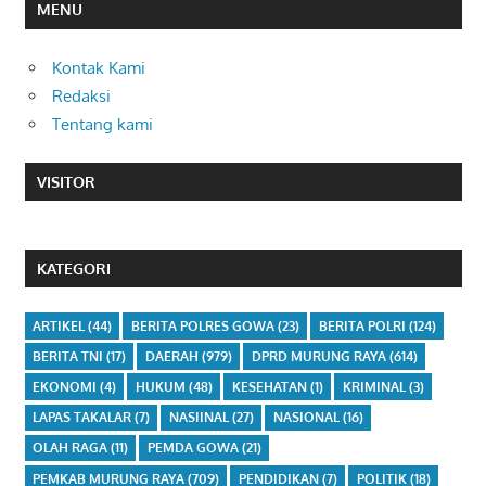
MENU
Kontak Kami
Redaksi
Tentang kami
VISITOR
KATEGORI
ARTIKEL
(44)
BERITA POLRES GOWA
(23)
BERITA POLRI
(124)
BERITA TNI
(17)
DAERAH
(979)
DPRD MURUNG RAYA
(614)
EKONOMI
(4)
HUKUM
(48)
KESEHATAN
(1)
KRIMINAL
(3)
LAPAS TAKALAR
(7)
NASIINAL
(27)
NASIONAL
(16)
OLAH RAGA
(11)
PEMDA GOWA
(21)
PEMKAB MURUNG RAYA
(709)
PENDIDIKAN
(7)
POLITIK
(18)