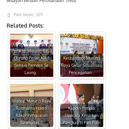
wilayah Binaan Perusahaan. (red).
Post Views:
329
Related Posts:
Pemkab Murung Raya
Dorong Peran Aktif
Kesbangpol Murung
Semua Pemdes Se
Raya Gelar Sosialisasi
Laung…
Pencegahan…
Wabup Murung Raya
Rahmanto Hadiri
Kapolri Pimpin
Rakor Penguatan
Upacara Kenaikan
Sinergitas…
Pangkat 31 Pati Polri