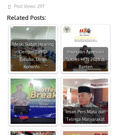
Post Views:
297
Related Posts:
Meski Sudah Hearing
Dengan DPRD
Imanudin Apresiasi
Tubaba, Dinas
Sukses HPN 2026 di
Kominfo…
Banten
Insan Pers Mata dan
Telinga Masyarakat