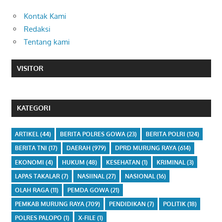
Kontak Kami
Redaksi
Tentang kami
VISITOR
KATEGORI
ARTIKEL
(44)
BERITA POLRES GOWA
(23)
BERITA POLRI
(124)
BERITA TNI
(17)
DAERAH
(979)
DPRD MURUNG RAYA
(614)
EKONOMI
(4)
HUKUM
(48)
KESEHATAN
(1)
KRIMINAL
(3)
LAPAS TAKALAR
(7)
NASIINAL
(27)
NASIONAL
(16)
OLAH RAGA
(11)
PEMDA GOWA
(21)
PEMKAB MURUNG RAYA
(709)
PENDIDIKAN
(7)
POLITIK
(18)
POLRES PALOPO
(1)
X-FILE
(1)