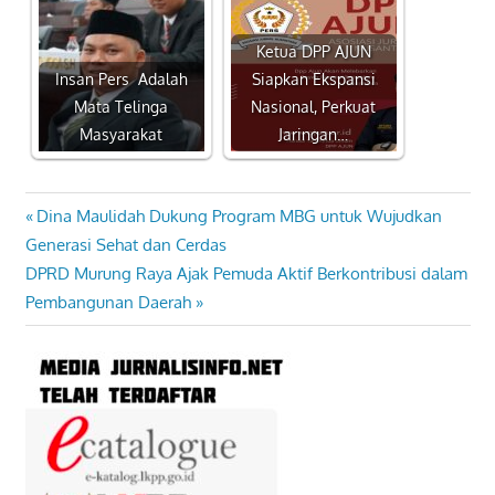
Ketua DPP AJUN
Insan Pers Adalah
Siapkan Ekspansi
Mata Telinga
Nasional, Perkuat
Masyarakat
Jaringan…
Previous
Dina Maulidah Dukung Program MBG untuk Wujudkan
Navigasi
Post:
Generasi Sehat dan Cerdas
pos
Next
DPRD Murung Raya Ajak Pemuda Aktif Berkontribusi dalam
Post:
Pembangunan Daerah