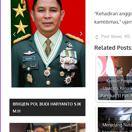
“Kehadiran anggo
kamtibmas,” ujarn
Post Views:
415
Related Posts
Kapolri Pimpi
Upacara Kenai
Pangkat 31 Pati P
BRIGJEN POL BUDI HARYANTO S.IK
M.H
Menjelang Nata