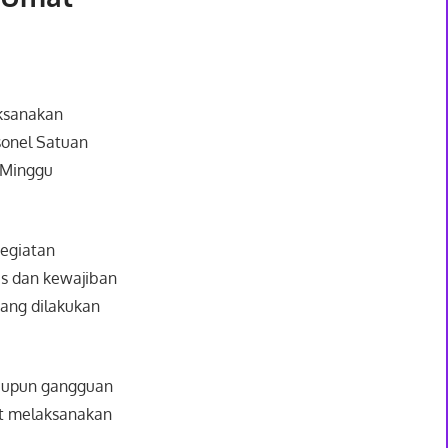
aksanakan
sonel Satuan
, Minggu
Kegiatan
as dan kewajiban
yang dilakukan
aupun gangguan
at melaksanakan