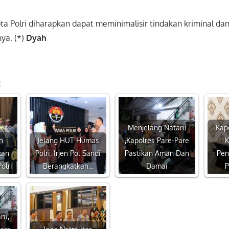
ta Polri diharapkan dapat meminimalisir tindakan kriminal d
ya. (*)
Dyah
:
Menjelang Nataru
Kap
n
Jelang HUT Humas
,Kapolres Pare-Pare
K
kan
Polri, Irjen Pol Sandi
Pastikan Aman Dan
Pen
olri
Berangkatkan…
Damai
P
ru,