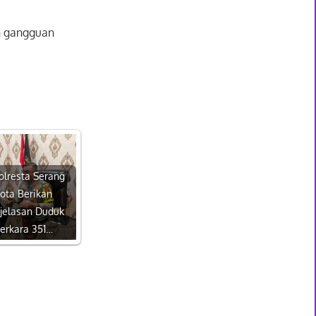
an gangguan
olresta Serang
ota Berikan
jelasan Duduk
erkara 351…