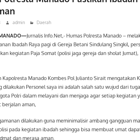
Aman
3
admin
Daerah
MANADO—
Jurnalis Info.Net,- Humas Polresta Manado – mel
nan Ibadah Raya pagi di Gereja Betani Sindulang Singkil, per
n kegiatan Paja Somat (polisi jaga gereja dan sholat Jumat)
h Kapolresta Manado Kombes Pol Julianto Sirait mengatakan 
dilakukan Personel saya ini adalah salah satu wujud dari tug
gota Polri dalam melayani dan menjaga agar setiap kegiatan 
 berjalan aman,
ngamanan dilakukan guna meminimalisir ambang gangguan m
polisi pada kegiatan ibadah sehingga bisa membuat umat dap
idmat dan merasa aman.