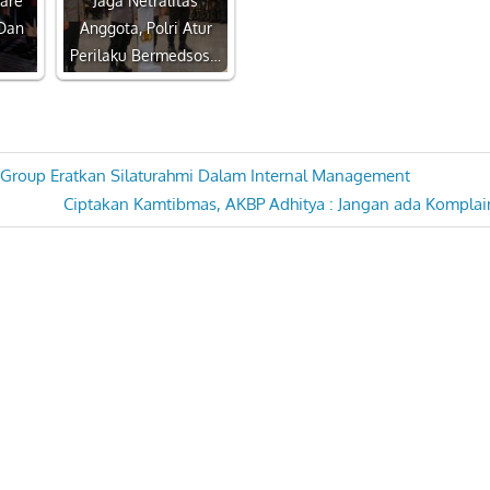
Pare
Jaga Netralitas
Dan
Anggota, Polri Atur
Perilaku Bermedsos…
 Group Eratkan Silaturahmi Dalam Internal Management
Next
Ciptakan Kamtibmas, AKBP Adhitya : Jangan ada Komplai
Post: