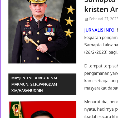
kristen 
Februari 27, 202
JURNALIS INFO,
kegiatan pengama
Samapta Laksanaka
(26/2/2023) pagi.
Ditempat terpisa
pengamanan yang 
MAYJEN TNI BOBBY RINAL
kami sebagai ang
MAKMUN, S.I.P.,PANGDAM
masyarakat dapat
XIV/HASANUDDIN
Menurut dia, pe
nyata, hadirnya 
ibadah secara kh