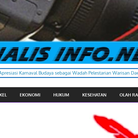
 sebagai Wadah Pelestarian Warisan Daerah
KEL
EKONOMI
HUKUM
KESEHATAN
OLAH R