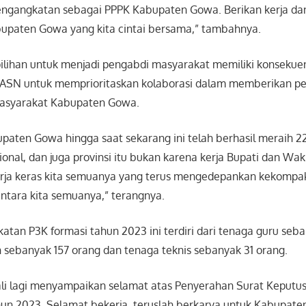
ngangkatan sebagai PPPK Kabupaten Gowa. Berikan kerja da
bupaten Gowa yang kita cintai bersama,” tambahnya.
ilihan untuk menjadi pengabdi masyarakat memiliki konsekue
 ASN untuk memprioritaskan kolaborasi dalam memberikan p
masyarakat Kabupaten Gowa.
paten Gowa hingga saat sekarang ini telah berhasil meraih 
ional, dan juga provinsi itu bukan karena kerja Bupati dan Waki
kerja keras kita semuanya yang terus mengedepankan kekompa
ntara kita semuanya,” terangnya.
tan P3K formasi tahun 2023 ini terdiri dari tenaga guru seb
 sebanyak 157 orang dan tenaga teknis sebanyak 31 orang.
kali lagi menyampaikan selamat atas Penyerahan Surat Keput
un 2023. Selamat bekerja, teruslah berkarya untuk Kabupat