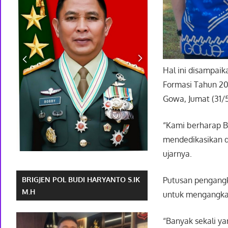
Hal ini disampai
Formasi Tahun 20
Gowa, Jumat (31/
“Kami berharap B
mendedikasikan d
ujarnya.
Putusan pengangk
BRIGJEN POL BUDI HARYANTO S.IK
M.H
untuk mengangka
“Banyak sekali y