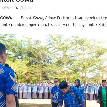
admin
Daerah
|
GOWA
—– Bupati Gowa, Adnan Purichta Ichsan meminta kep
dilantik untuk mempersembahkan karya terbaiknya untuk Ka