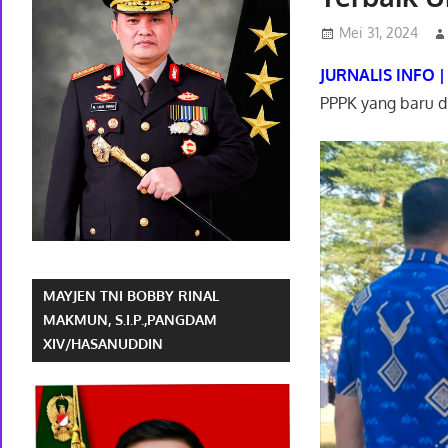
Mei 31, 2024
JURNALIS INFO 
PPPK yang baru 
MAYJEN TNI BOBBY RINAL
MAKMUN, S.I.P.,PANGDAM
XIV/HASANUDDIN