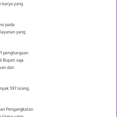
n karya yang
nsi pada
elayanan yang
221 penghargaan
l Bupati saja.
kan dan
anyak 597 orang,
usan Pengangkatan
en Gowa yang