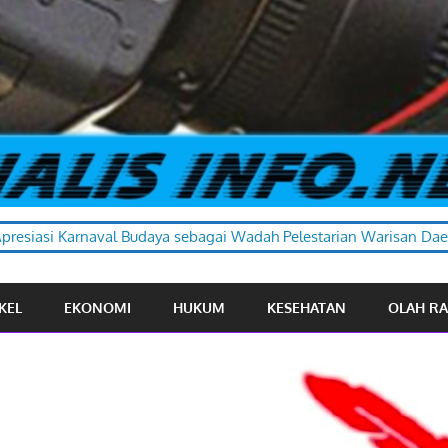
ebagai Wadah Pelestarian Warisan Daerah
KEL
EKONOMI
HUKUM
KESEHATAN
OLAH R