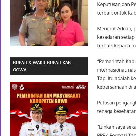
Keputusan dan Pe
terbaik untuk Ka
Menurut Adnan, p
kesadaran setiap
terbaik kepada 
“Pemerintah Kabu
BUPATI & WAKIL BUPATI KAB.
internasional, nas
GOWA
Tapi itu adalah 
kebersamaan di a
Putusan pengangka
tenaga kesehatan
“Izinkan saya se
PPPK Formasi Tah