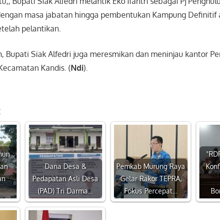
tu,, Bupati Siak Alfedri melantik Eko Ifantri sebagai Pj Pengh
dengan masa jabatan hingga pembentukan Kampung Definitif 
telah pelantikan.
an, Bupati Siak Alfedri juga meresmikan dan meninjau kantor 
 Kecamatan Kandis. (
Ndi
).
:
hun
"RDP
ran
Dana Desa &
Pemkab Murung Raya
Konf
an
Pedapatan Asli Desa
Gelar Rakor TEPRA,
(PAD) Tri Darma…
Fokus Percepat…
Bo