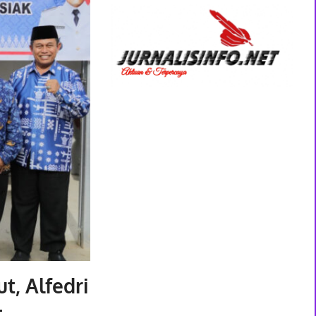
t, Alfedri
t