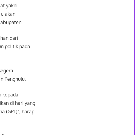
at yakni
ru akan
Kabupaten.
han dari
n politik pada
segera
n Penghulu.
n kepada
ikan di hari yang
ma (GPL)”, harap