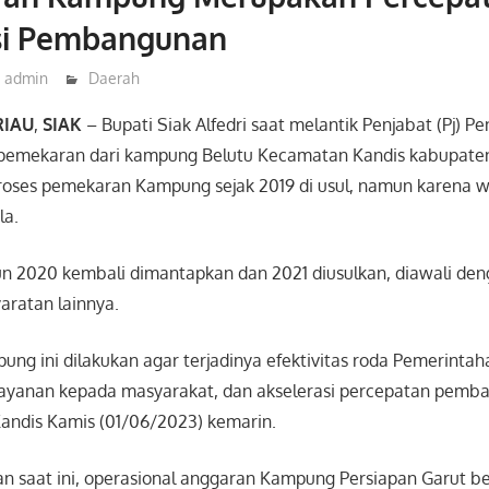
si Pembangunan
admin
Daerah
RIAU
,
SIAK
– Bupati Siak Alfedri saat melantik Penjabat (Pj) 
 pemekaran dari kampung Belutu Kecamatan Kandis kabupate
oses pemekaran Kampung sejak 2019 di usul, namun karena 
la.
 2020 kembali dimantapkan dan 2021 diusulkan, diawali den
ratan lainnya.
g ini dilakukan agar terjadinya efektivitas roda Pemerintaha
yanan kepada masyarakat, dan akselerasi percepatan pemba
 Kandis Kamis (01/06/2023) kemarin.
kan saat ini, operasional anggaran Kampung Persiapan Garut b