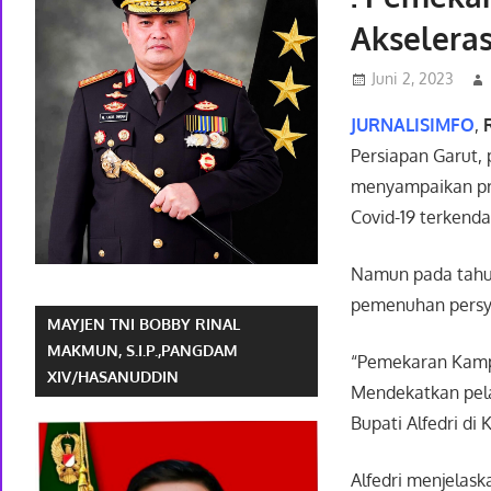
Akselera
Juni 2, 2023
JURNALISIMFO
,
Persiapan Garut,
menyampaikan pr
Covid-19 terkenda
Namun pada tahun
pemenuhan persya
MAYJEN TNI BOBBY RINAL
MAKMUN, S.I.P.,PANGDAM
“Pemekaran Kampun
XIV/HASANUDDIN
Mendekatkan pela
Bupati Alfedri di
Alfedri menjelas