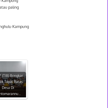
ulu Kampung
atau paling
Penghulu Kampung
, (TIB) Bongkar
lik Tapal Batas
Desa Di
ntomarannu…