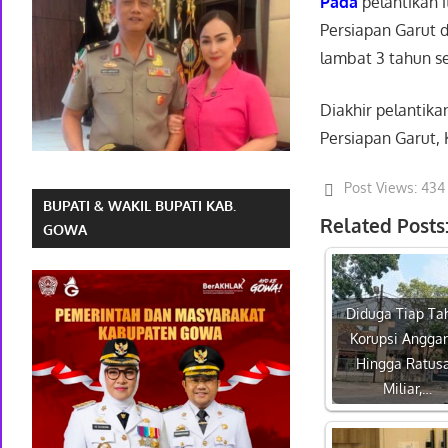
Pada
pelantikan i
Persiapan Garut 
lambat 3 tahun se
Diakhir pelantik
Persiapan Garut,
Post Views:
434
BUPATI & WAKIL BUPATI KAB.
Related Posts
GOWA
Diduga Tiap Ta
Korupsi Angga
Hingga Ratus
Miliar,…