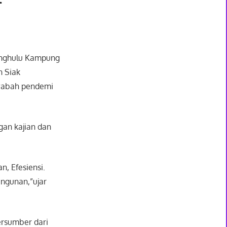
Penghulu Kampung
n Siak
wabah pendemi
gan kajian dan
n, Efesiensi.
ngunan,”ujar
ersumber dari