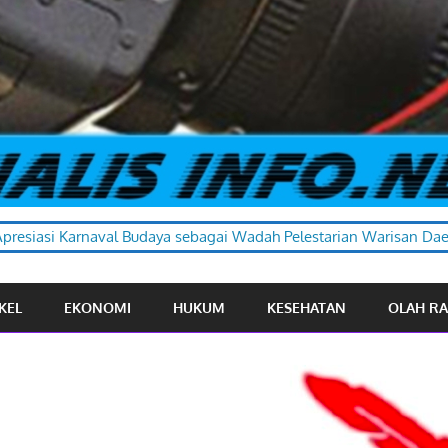
 sebagai Wadah Pelestarian Warisan Daerah
KEL
EKONOMI
HUKUM
KESEHATAN
OLAH R