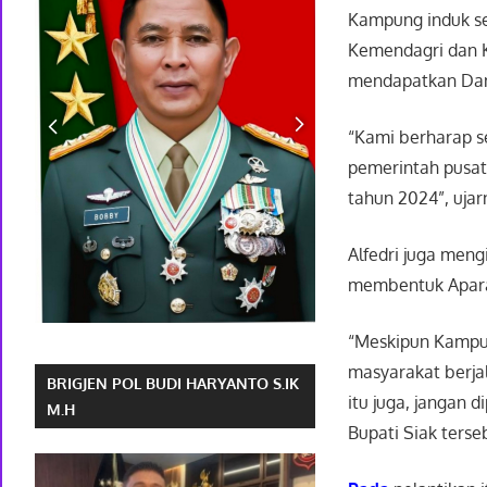
Kampung induk se
Kemendagri dan K
mendapatkan Dan
“Kami berharap s
pemerintah pusat 
tahun 2024”, ujar
Alfedri juga men
membentuk Aparat
“Meskipun Kampun
masyarakat berjal
BRIGJEN POL BUDI HARYANTO S.IK
itu juga, jangan 
M.H
Bupati Siak terse