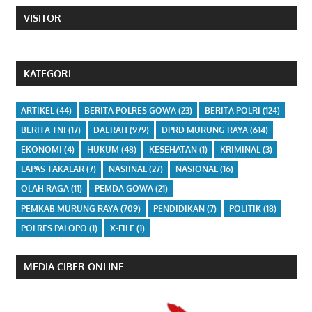
VISITOR
KATEGORI
ARTIKEL
(44)
BERITA POLRES GOWA
(23)
BERITA POLRI
(124)
BERITA TNI
(17)
DAERAH
(979)
DPRD MURUNG RAYA
(614)
EKONOMI
(4)
HUKUM
(48)
KESEHATAN
(1)
KRIMINAL
(3)
LAPAS TAKALAR
(7)
NASIINAL
(27)
NASIONAL
(16)
OLAH RAGA
(11)
PEMDA GOWA
(21)
PEMKAB MURUNG RAYA
(709)
PENDIDIKAN
(7)
POLITIK
(18)
POLRES PALOPO
(1)
X-FILE
(1)
MEDIA CIBER ONLINE