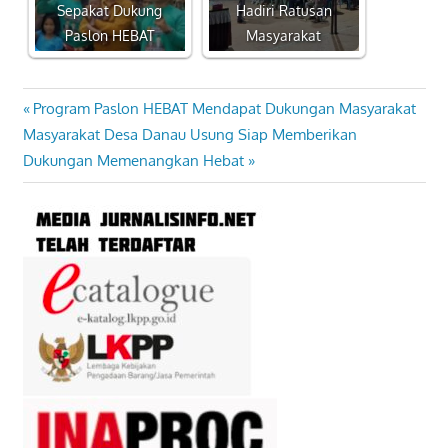
Sepakat Dukung
Hadiri Ratusan
Paslon HEBAT
Masyarakat
Previous
Program Paslon HEBAT Mendapat Dukungan Masyarakat
Navigasi
Next
Post:
Masyarakat Desa Danau Usung Siap Memberikan
pos
Post:
Dukungan Memenangkan Hebat