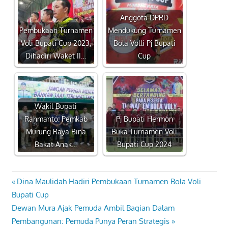
Anggota DPRD
Pembukaan Turnamen
Mendukung Turnamen
Voli Bupati Cup 2023,
Bola Volli Pj Bupati
Dihadiri Waket II…
Cup
Wakil Bupati
Rahmanto: Pemkab
Pj Bupati Hermon
Murung Raya Bina
Buka Turnamen Voli
Bakat Anak…
Bupati Cup 2024
Previous
Dina Maulidah Hadiri Pembukaan Turnamen Bola Voli
Navigasi
Post:
Bupati Cup
pos
Next
Dewan Mura Ajak Pemuda Ambil Bagian Dalam
Post:
Pembangunan: Pemuda Punya Peran Strategis