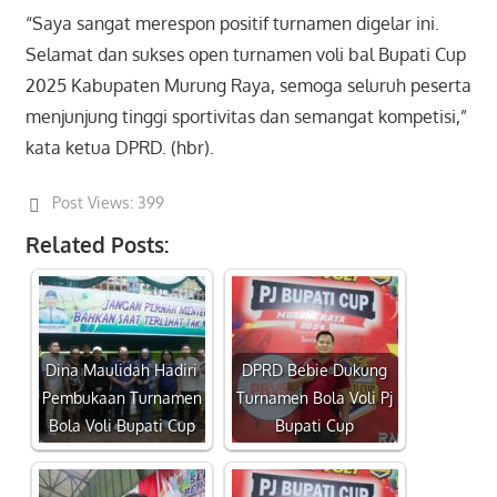
“Saya sangat merespon positif turnamen digelar ini.
Selamat dan sukses open turnamen voli bal Bupati Cup
2025 Kabupaten Murung Raya, semoga seluruh peserta
menjunjung tinggi sportivitas dan semangat kompetisi,”
kata ketua DPRD. (hbr).
Post Views:
399
Related Posts:
Dina Maulidah Hadiri
DPRD Bebie Dukung
Pembukaan Turnamen
Turnamen Bola Voli Pj
Bola Voli Bupati Cup
Bupati Cup