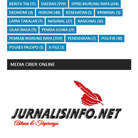
BERITA TNI
(17)
DAERAH
(979)
DPRD MURUNG RAYA
(614)
EKONOMI
(4)
HUKUM
(48)
KESEHATAN
(1)
KRIMINAL
(3)
LAPAS TAKALAR
(7)
NASIINAL
(27)
NASIONAL
(16)
OLAH RAGA
(11)
PEMDA GOWA
(21)
PEMKAB MURUNG RAYA
(709)
PENDIDIKAN
(7)
POLITIK
(18)
POLRES PALOPO
(1)
X-FILE
(1)
MEDIA CIBER ONLINE