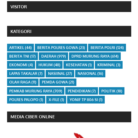
VISITOR
KATEGORI
ARTIKEL
(44)
BERITA POLRES GOWA
(23)
BERITA POLRI
(124)
BERITA TNI
(17)
DAERAH
(979)
DPRD MURUNG RAYA
(614)
EKONOMI
(4)
HUKUM
(48)
KESEHATAN
(1)
KRIMINAL
(3)
LAPAS TAKALAR
(7)
NASIINAL
(27)
NASIONAL
(16)
OLAH RAGA
(11)
PEMDA GOWA
(21)
PEMKAB MURUNG RAYA
(709)
PENDIDIKAN
(7)
POLITIK
(18)
POLRES PALOPO
(1)
X-FILE
(1)
YONIF TP 806 SI
(1)
MEDIA CIBER ONLINE