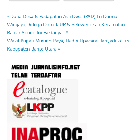
Previous
Dana Desa & Pedapatan Asli Desa (PAD) Tri Darma
Navigasi
Post:
Wirajaya,Diduga Dimark UP & Selewengkan,Kecamatan
pos
Banjar Agung Ini Faktanya…!!!
Next
Wakil Bupati Murung Raya, Hadiri Upacara Hari Jadi ke-75
Post:
Kabupaten Barito Utara