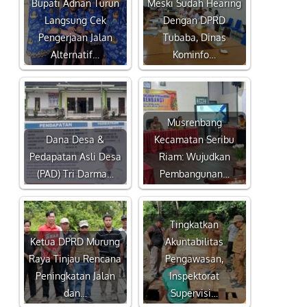
Bupati Adnan Turun
Meski Sudah Hearing
Langsung Cek
Dengan DPRD
Pengerjaan Jalan
Tubaba, Dinas
Alternatif…
Kominfo…
Musrenbang
Dana Desa &
Kecamatan Seribu
Pedapatan Asli Desa
Riam: Wujudkan
(PAD) Tri Darma…
Pembangunan…
Tingkatkan
Ketua DPRD Murung
Akuntabilitas
Raya Tinjau Rencana
Pengawasan,
Peningkatan Jalan
Inspektorat
dan…
Supervisi…