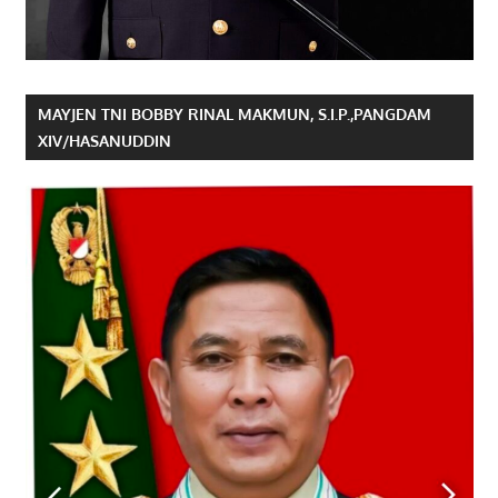
MAYJEN TNI BOBBY RINAL MAKMUN, S.I.P.,PANGDAM
XIV/HASANUDDIN