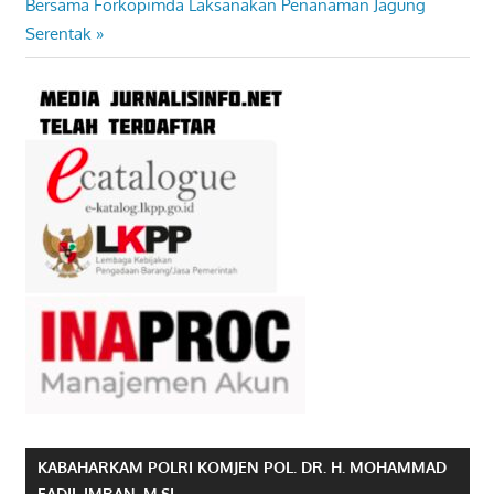
Post:
Bersama Forkopimda Laksanakan Penanaman Jagung
Serentak
KABAHARKAM POLRI KOMJEN POL. DR. H. MOHAMMAD
FADIL IMRAN, M.SI.