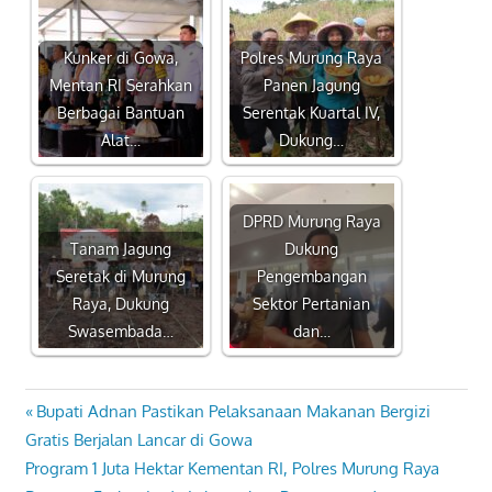
Kunker di Gowa,
Polres Murung Raya
Mentan RI Serahkan
Panen Jagung
Berbagai Bantuan
Serentak Kuartal IV,
Alat…
Dukung…
DPRD Murung Raya
Tanam Jagung
Dukung
Seretak di Murung
Pengembangan
Raya, Dukung
Sektor Pertanian
Swasembada…
dan…
Previous
Bupati Adnan Pastikan Pelaksanaan Makanan Bergizi
Navigasi
Post:
Gratis Berjalan Lancar di Gowa
pos
Next
Program 1 Juta Hektar Kementan RI, Polres Murung Raya