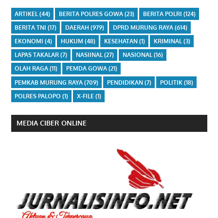
ARTIKEL
(44)
BERITA POLRES GOWA
(23)
BERITA POLRI
(124)
BERITA TNI
(17)
DAERAH
(979)
DPRD MURUNG RAYA
(614)
EKONOMI
(4)
HUKUM
(48)
KESEHATAN
(1)
KRIMINAL
(3)
LAPAS TAKALAR
(7)
NASIINAL
(27)
NASIONAL
(16)
OLAH RAGA
(11)
PEMDA GOWA
(21)
PEMKAB MURUNG RAYA
(709)
PENDIDIKAN
(7)
POLITIK
(18)
POLRES PALOPO
(1)
X-FILE
(1)
MEDIA CIBER ONLINE