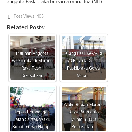
anggota Paskibraka bersama orang tua.(NH)
Post Views:
405
Related Posts:
Puluhan Anggota
Jelang HUT Ke-79 RI,
Paskibraka di Murung
70 Peserta Calon
Raya Resmi
Paskibraka Gowa
Dikukuhkan
Mulai…
Wakil Bupati Murung
Lepas Rombongan
Raya Rahmanto
Jalan Santai, Wakil
Muhidin Buka
Bupati Gowa Harap…
Pemusatan…