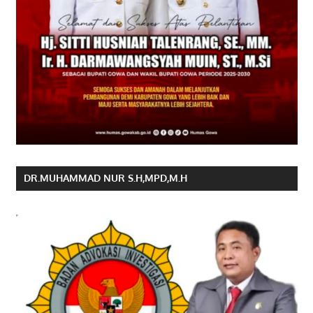
DR.MUHAMMAD NUR S.H,MPD,M.H