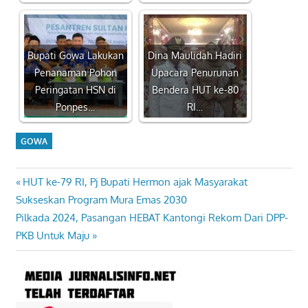
Bupati Gowa Lakukan
Dina Maulidah Hadiri
Penanaman Pohon
Upacara Penurunan
Peringatan HSN di
Bendera HUT ke-80
Ponpes…
RI…
GOWA
Previous
HUT ke-79 RI, Pj Bupati Hermon ajak Masyarakat
Navigasi
Post:
Sukseskan Program Mura Emas 2030
pos
Next
Pilkada 2024, Pasangan HEBAT Kantongi Rekom Dari DPP-
Post:
PKB Untuk Maju