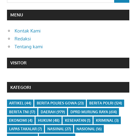
MENU
Kontak Kami
Redaksi
Tentang kami
VISITOR
KATEGORI
ARTIKEL
(44)
BERITA POLRES GOWA
(23)
BERITA POLRI
(124)
BERITA TNI
(17)
DAERAH
(979)
DPRD MURUNG RAYA
(614)
EKONOMI
(4)
HUKUM
(48)
KESEHATAN
(1)
KRIMINAL
(3)
LAPAS TAKALAR
(7)
NASIINAL
(27)
NASIONAL
(16)