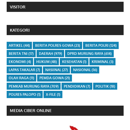
VISITOR
KATEGORI
ARTIKEL
(44)
BERITA POLRES GOWA
(23)
BERITA POLRI
(124)
BERITA TNI
(17)
DAERAH
(979)
DPRD MURUNG RAYA
(614)
EKONOMI
(4)
HUKUM
(48)
KESEHATAN
(1)
KRIMINAL
(3)
LAPAS TAKALAR
(7)
NASIINAL
(27)
NASIONAL
(16)
OLAH RAGA
(11)
PEMDA GOWA
(21)
PEMKAB MURUNG RAYA
(709)
PENDIDIKAN
(7)
POLITIK
(18)
POLRES PALOPO
(1)
X-FILE
(1)
MEDIA CIBER ONLINE