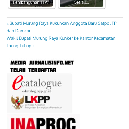
Pembangunan TPA…
Setiap…
Previous
Bupati Murung Raya Kukuhkan Anggota Baru Satpol PP
Navigasi
Post:
dan Damkar
pos
Next
Wakil Bupati Murung Raya Kunker ke Kantor Kecamatan
Post:
Laung Tuhup