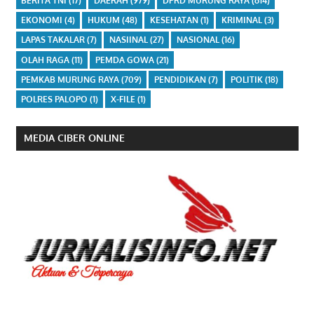
BERITA TNI
(17)
DAERAH
(979)
DPRD MURUNG RAYA
(614)
EKONOMI
(4)
HUKUM
(48)
KESEHATAN
(1)
KRIMINAL
(3)
LAPAS TAKALAR
(7)
NASIINAL
(27)
NASIONAL
(16)
OLAH RAGA
(11)
PEMDA GOWA
(21)
PEMKAB MURUNG RAYA
(709)
PENDIDIKAN
(7)
POLITIK
(18)
POLRES PALOPO
(1)
X-FILE
(1)
MEDIA CIBER ONLINE