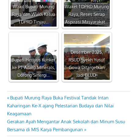
Wakil Bupati Murung
Waket 1 DPRD Murung
Raya dan Wakil Ketua
Raya, Reses Serap
1 DPRD Tinjau…
Aspirasi Masyarakat…
Desember 2025,
Bupati Heriyus Kunker
RSUD Syekh Yusuf
ke PT Adaro Minerals,
Gowa Ditargetkan
Dorong Sinergi…
Jadi BLUD
Previous
Bupati Murung Raya Buka Festival Tandak Intan
Navigasi
Post:
Kaharingan Ke-X ajang Pelestarian Budaya dan Nilai
pos
Keagamaan
Next
Gerakan Ayah Mengantar Anak Sekolah dan Minum Susu
Post:
Bersama di MIS Karya Pembangunan