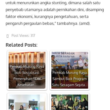
untuk menurunkan angka stunting, dimana salah satu
penyebab utamanya adalah pernikahan dini, disamping
faktor ekonomi, kurangnya pengetahuan, serta
pengaruh pergaulan bebas,” tambahnya. (amd).
Post Views:
317
Related Posts:
Pemkab Murung Raya
Ikuti Sosialisasi
Pemkab Murung Raya
Pemenuhan SDM
Sambut Baik Program
Kesehatan…
Satu Seragam Sejuta…