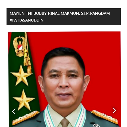
MAYJEN TNI BOBBY RINAL MAKMUN, S.I.P.,PANGDAM
XIV/HASANUDDIN