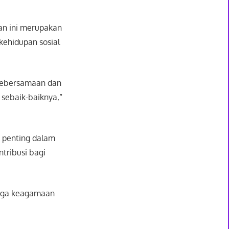
n ini merupakan
ehidupan sosial
 kebersamaan dan
sebaik-baiknya,”
 penting dalam
tribusi bagi
baga keagamaan