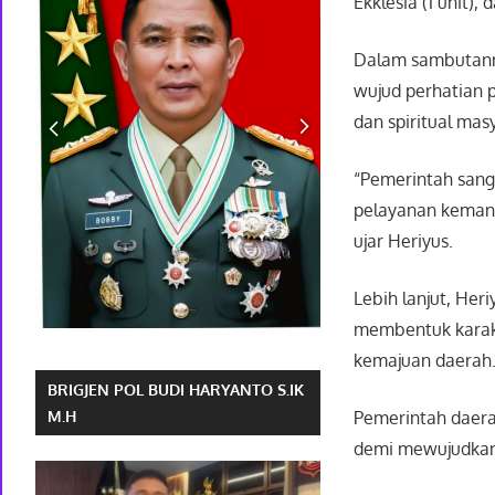
Ekklesia (1 unit), 
Dalam sambutann
wujud perhatian 
dan spiritual mas
“Pemerintah sang
pelayanan kemanu
ujar Heriyus.
Lebih lanjut, He
membentuk karakt
kemajuan daerah
BRIGJEN POL BUDI HARYANTO S.IK
M.H
Pemerintah daer
demi mewujudkan 