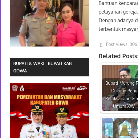
Bantuan kendaraa
pelayanan gereja
Dengan adanya d
terbentuk masyar
Post Views:
306
Related Posts
BUPATI & WAKIL BUPATI KAB.
GOWA
Bupati Murung 
Dukung Penu
Pelaksanaan Si
Umum XXV…