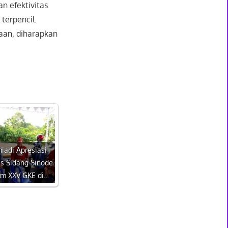
n efektivitas
terpencil.
aan, diharapkan
iadi Apresiasi
s Sidang Sinode
m XXV GKE di…