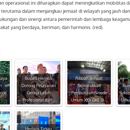
n operasional ini diharapkan dapat meningkatkan mobilitas da
, terutama dalam menjangkau jemaat di wilayah yang jauh dan 
ukungan dan sinergi antara pemerintah dan lembaga keagam
akat yang berdaya, beriman, dan harmonis. (red).
:
Raya
Bupati Heriyus
Ribuan Jemaat
h
Dorong Pelayanan
Semarakkan
Rum
node
Gereja Lebih
Pembukaan Sinode
Sukse
Profesional dan…
Umum XXV GKE di…
Umu
Heriyus Tinjau