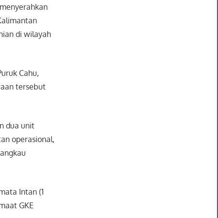
 menyerahkan
Kalimantan
ian di wilayah
Puruk Cahu,
raan tersebut
n dua unit
an operasional,
njangkau
ata Intan (1
Jemaat GKE