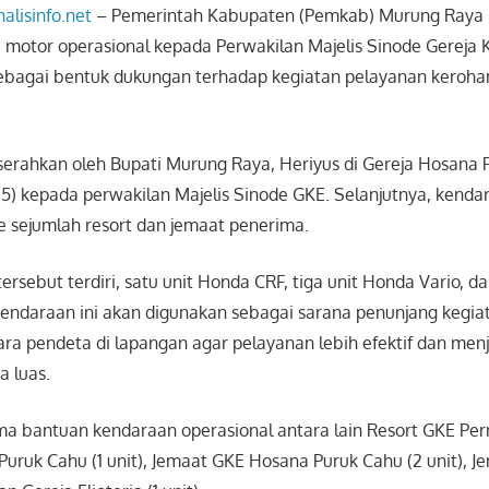
nalisinfo.net
– Pemerintah Kabupaten (Pemkab) Murung Raya
 motor operasional kepada Perwakilan Majelis Sinode Gereja 
sebagai bentuk dukungan terhadap kegiatan pelayanan kerohan
iserahkan oleh Bupati Murung Raya, Heriyus di Gereja Hosana 
5) kepada perwakilan Majelis Sinode GKE. Selanjutnya, kenda
e sejumlah resort dan jemaat penerima.
rsebut terdiri, satu unit Honda CRF, tiga unit Honda Vario, da
ndaraan ini akan digunakan sebagai sarana penunjang kegiat
ara pendeta di lapangan agar pelayanan lebih efektif dan me
a luas.
a bantuan kendaraan operasional antara lain Resort GKE Perm
 Puruk Cahu (1 unit), Jemaat GKE Hosana Puruk Cahu (2 unit), 