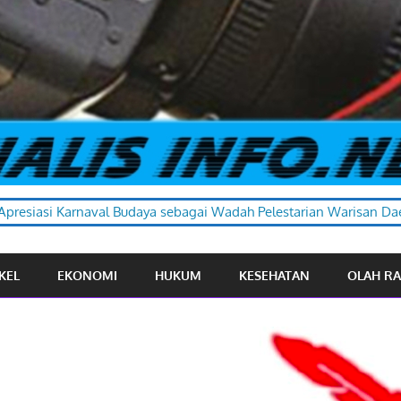
aya sebagai Wadah Pelestarian Warisan Daerah
KEL
EKONOMI
HUKUM
KESEHATAN
OLAH R