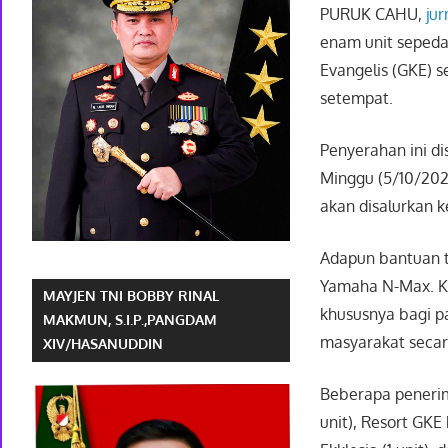
PURUK CAHU,
jur
enam unit sepeda
Evangelis (GKE) 
setempat.
Penyerahan ini d
Minggu (5/10/202
akan disalurkan k
Adapun bantuan te
Yamaha N-Max. Ke
MAYJEN TNI BOBBY RINAL
khususnya bagi p
MAKMUN, S.I.P.,PANGDAM
masyarakat secar
XIV/HASANUDDIN
Beberapa penerim
unit), Resort GKE