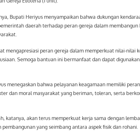
dan Gereja Elioteria (1 unit).
ya, Bupati Heriyus menyampaikan bahwa dukungan kendaraa
pemerintah daerah terhadap peran gereja dalam membangun k
yarakat.
at mengapresiasi peran gereja dalam memperkuat nilai-nilai
siaan. Semoga bantuan ini bermanfaat dan dapat digunakan 
riyus menegaskan bahwa pelayanan keagamaan memiliki peran
er dan moral masyarakat yang beriman, toleran, serta berkon
.
ah, katanya, akan terus memperkuat kerja sama dengan lem
pembangunan yang seimbang antara aspek fisik dan rohani.