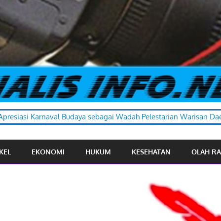
 sebagai Wadah Pelestarian Warisan Daerah
KEL
EKONOMI
HUKUM
KESEHATAN
OLAH R