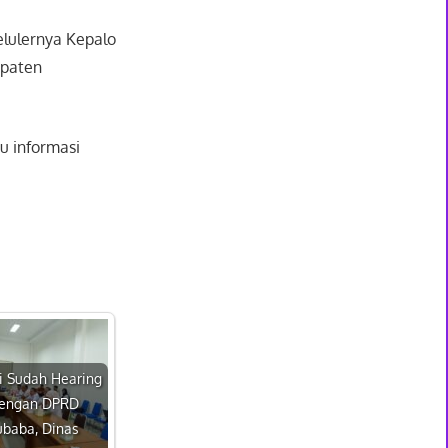
selulernya Kepalo
upaten
gu informasi
i Sudah Hearing
engan DPRD
ubaba, Dinas