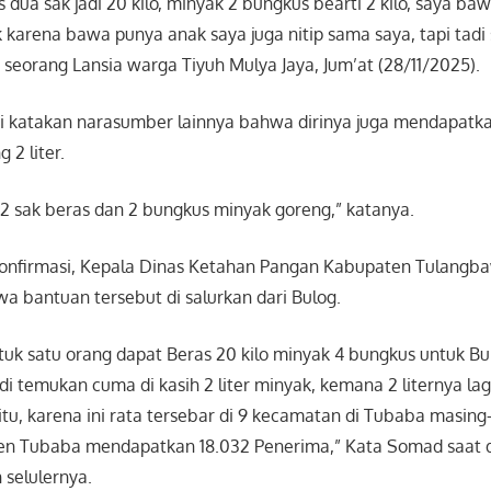
 dua sak jadi 20 kilo, minyak 2 bungkus bearti 2 kilo, saya ba
karena bawa punya anak saya juga nitip sama saya, tapi tadi
p seorang Lansia warga Tiyuh Mulya Jaya, Jum’at (28/11/2025).
di katakan narasumber lainnya bahwa dirinya juga mendapatka
 2 liter.
 2 sak beras dan 2 bungkus minyak goreng,” katanya.
 konfirmasi, Kepala Dinas Ketahan Pangan Kabupaten Tulangb
 bantuan tersebut di salurkan dari Bulog.
untuk satu orang dapat Beras 20 kilo minyak 4 bungkus untuk B
i temukan cuma di kasih 2 liter minyak, kemana 2 liternya lag
itu, karena ini rata tersebar di 9 kecamatan di Tubaba masing
n Tubaba mendapatkan 18.032 Penerima,” Kata Somad saat d
 selulernya.