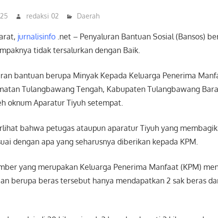
025
redaksi 02
Daerah
arat,
jurnalisinfo
.net – Penyaluran Bantuan Sosial (Bansos) be
paknya tidak tersalurkan dengan Baik.
uran bantuan berupa Minyak Kepada Keluarga Penerima Manfa
amatan Tulangbawang Tengah, Kabupaten Tulangbawang Bar
leh oknum Aparatur Tiyuh setempat.
erlihat bahwa petugas ataupun aparatur Tiyuh yang membagi
esuai dengan apa yang seharusnya diberikan kepada KPM.
mber yang merupakan Keluarga Penerima Manfaat (KPM) me
n berupa beras tersebut hanya mendapatkan 2 sak beras da