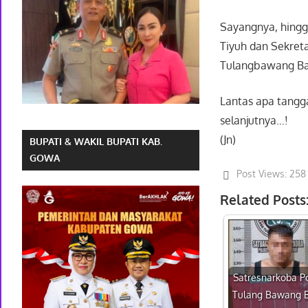
Sayangnya, hingga
Tiyuh dan Sekret
Tulangbawang Ba
Lantas apa tangga
selanjutnya…!
(Jn)
BUPATI & WAKIL BUPATI KAB.
GOWA
Post Views:
258
Related Posts
Satresnarkoba P
Tulang Bawang B