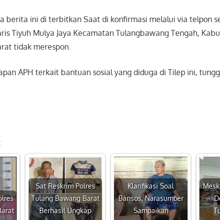
 berita ini di terbitkan Saat di konfirmasi melalui via telpon 
aris Tiyuh Mulya Jaya Kecamatan Tulangbawang Tengah, Kab
rat tidak merespon.
pan APH terkait bantuan sosial yang diduga di Tilep ini, tung
:
Sat Reskrim Polres
Klarifikasi Soal
Mesk
olres
Tulang Bawang Barat
Bansos, Narasumber
D
arat
Berhasil Ungkap
Sampaikan
T