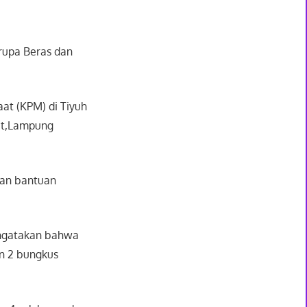
rupa Beras dan
at (KPM) di Tiyuh
at,Lampung
kan bantuan
ngatakan bahwa
n 2 bungkus