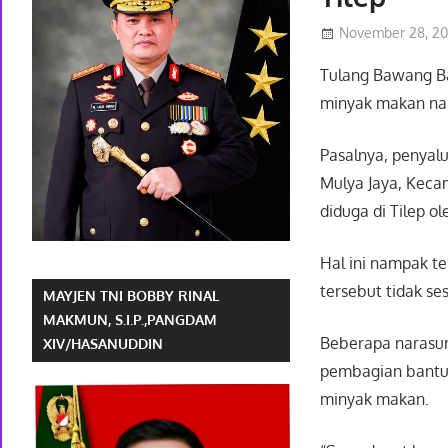
November 28, 2
Tulang Bawang B
minyak makan nam
Pasalnya, penyal
Mulya Jaya, Kec
diduga di Tilep o
Hal ini nampak t
tersebut tidak s
MAYJEN TNI BOBBY RINAL
MAKMUN, S.I.P.,PANGDAM
Beberapa narasu
XIV/HASANUDDIN
pembagian bantua
minyak makan.