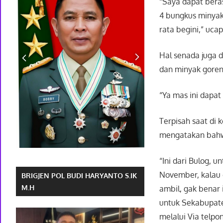
“Saya dapat beras
4 bungkus minyak 
rata begini,” uca
Hal senada juga 
dan minyak goreng
“Ya mas ini dapat
Terpisah saat di
mengatakan bahwa
“Ini dari Bulog, 
November, kalau d
BRIGJEN POL BUDI HARYANTO S.IK
M.H
ambil, gak benar 
untuk Sekabupate
melalui Via telpon