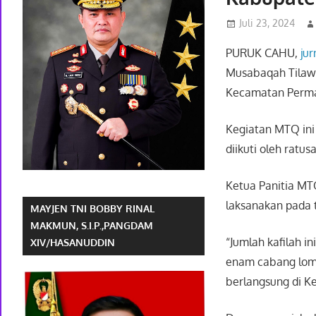
Juli 23, 2024
PURUK CAHU,
jur
Musabaqah Tilawa
Kecamatan Permat
Kegiatan MTQ ini 
diikuti oleh rat
Ketua Panitia M
laksanakan pada t
MAYJEN TNI BOBBY RINAL
MAKMUN, S.I.P.,PANGDAM
“Jumlah kafilah i
XIV/HASANUDDIN
enam cabang lom
berlangsung di K