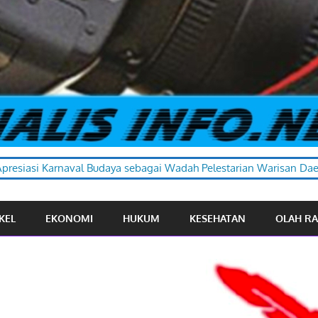
aya sebagai Wadah Pelestarian Warisan Daerah
KEL
EKONOMI
HUKUM
KESEHATAN
OLAH R