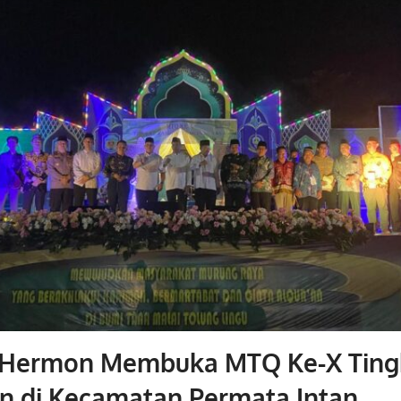
i Hermon Membuka MTQ Ke-X Ting
n di Kecamatan Permata Intan