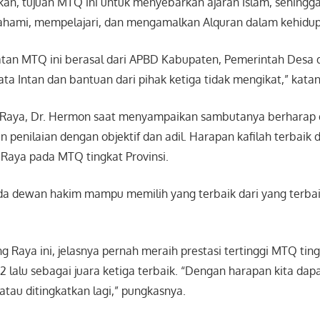
n, tujuan MTQ ini untuk menyebarkan ajaran Islam, sehingg
hami, mempelajari, dan mengamalkan Alquran dalam kehidupa
tan MTQ ini berasal dari APBD Kabupaten, Pemerintah Desa 
a Intan dan bantuan dari pihak ketiga tidak mengikat,” katan
g Raya, Dr. Hermon saat menyampaikan sambutanya berharap
penilaian dengan objektif dan adil. Harapan kafilah terbaik 
Raya pada MTQ tingkat Provinsi.
da dewan hakim mampu memilih yang terbaik dari yang terbaik 
Raya ini, jelasnya pernah meraih prestasi tertinggi MTQ ting
2 lalu sebagai juara ketiga terbaik. “Dengan harapan kita da
 atau ditingkatkan lagi,” pungkasnya.