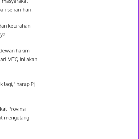
a masyarakat
n sehari-hari.
dan kelurahan,
ya.
 dewan hakim
dari MTQ ini akan
lagi,” harap Pj
kat Provinsi
pat mengulang