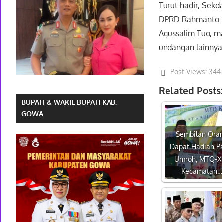
Turut hadir, Sekd
DPRD Rahmanto Mu
Agussalim Tuo, m
undangan lainnya.
Post Views:
344
Related Posts
BUPATI & WAKIL BUPATI KAB.
GOWA
Sembilan Ora
Dapat Hadiah P
Umroh, MTQ-X 
Kecamatan