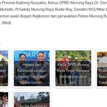
a Provinsi Kalteng Nuryakin, Ketua DPRD Murung Raya Dr. Doni
hidin, PJ Sekda Murung Raya Rudie Roy, Dandim 1013/Mtw Le
antan wakil Bupati Rejikinnor dan perwakilan Polres Murung R
 (Red).
:
ng
Heriyus dan
Ketua DPRD Murung
aket
Rahmanto Janjikan
Raya Tinjau Rencana
Wabu
di
Hadiah Tiga Tiket
Peningkatan Jalan
Buka
…
Ibadah Umroh…
dan…
Toko
Upacara Peringatan