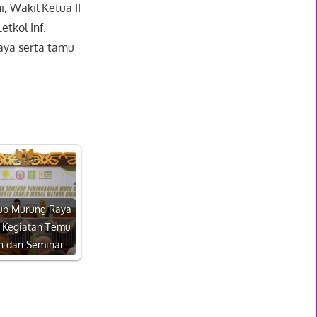
, Wakil Ketua II
tkol Inf.
aya serta tamu
p Murung Raya
 Kegiatan Temu
h dan Seminar…