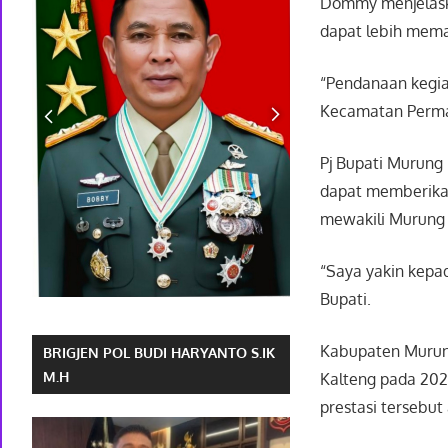
Dommy menjelaska
dapat lebih mema
“Pendanaan kegia
Kecamatan Permat
Pj Bupati Murun
dapat memberikan 
mewakili Murung 
“Saya yakin kepa
Bupati.
Kabupaten Murung 
BRIGJEN POL BUDI HARYANTO S.IK
M.H
Kalteng pada 202
prestasi tersebut