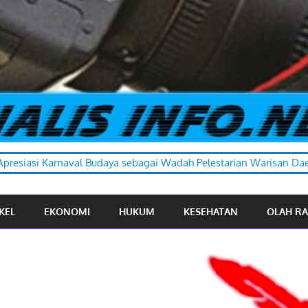
 sebagai Wadah Pelestarian Warisan Daerah
KEL
EKONOMI
HUKUM
KESEHATAN
OLAH R