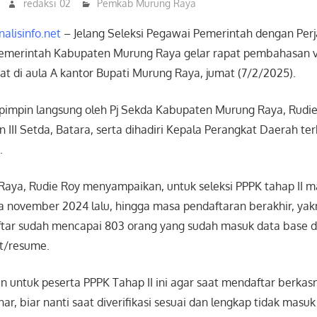
redaksi 02
Pemkab Murung Raya
rnalisinfo.net
– Jelang Seleksi Pegawai Pemerintah dengan Perja
 Pemerintah Kabupaten Murung Raya gelar rapat pembahasan ve
at di aula A kantor Bupati Murung Raya, jumat (7/2/2025).
ipimpin langsung oleh Pj Sekda Kabupaten Murung Raya, Rudi
n III Setda, Batara, serta dihadiri Kepala Perangkat Daerah te
.
Raya, Rudie Roy menyampaikan, untuk seleksi PPPK tahap II 
a november 2024 lalu, hingga masa pendaftaran berakhir, yakn
ftar sudah mencapai 803 orang yang sudah masuk data base d
t/resume.
 untuk peserta PPPK Tahap II ini agar saat mendaftar berkas
r, biar nanti saat diverifikasi sesuai dan lengkap tidak masu