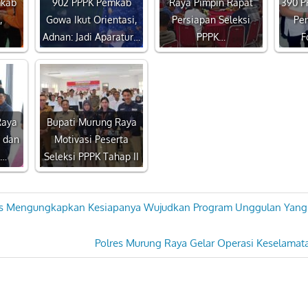
mkab
902 PPPK Pemkab
Raya Pimpin Rapat
390 P
,
Gowa Ikut Orientasi,
Persiapan Seleksi
Pe
Adnan: Jadi Aparatur…
PPPK…
F
Raya
Bupati Murung Raya
 dan
Motivasi Peserta
,…
Seleksi PPPK Tahap II
us Mengungkapkan Kesiapanya Wujudkan Program Unggulan Yang d
Next
Polres Murung Raya Gelar Operasi Keselamat
Post: