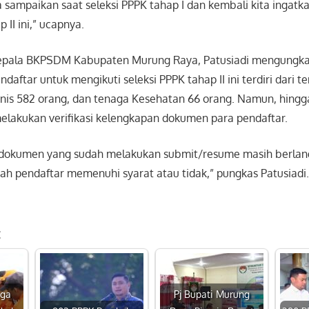
ita sampaikan saat seleksi PPPK tahap I dan kembali kita ingatka
 II ini,” ucapnya.
Kepala BKPSDM Kabupaten Murung Raya, Patusiadi mengungka
aftar untuk mengikuti seleksi PPPK tahap II ini terdiri dari t
nis 582 orang, dan tenaga Kesehatan 66 orang. Namun, hingga 
elakukan verifikasi kelengkapan dokumen para pendaftar.
si dokumen yang sudah melakukan submit/resume masih berla
h pendaftar memenuhi syarat atau tidak,” pungkas Patusiadi. 
:
aga
Pj Bupati Murung