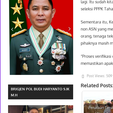
lagi. Itu sudah k
seleksi PPPK Tahap
Sementara itu, 
non ASN yang mend
orang, tenaga tek
pihaknya masih m
“Proses verifika
memastikan apaka
Post Views:
509
Related Posts
BRIGJEN POL BUDI HARYANTO S.IK
M.H
Penataan Ten