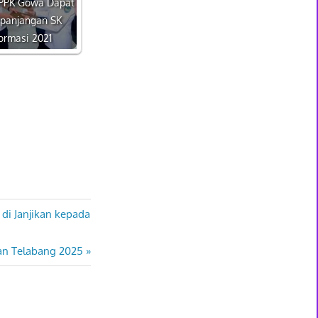
PPK Gowa Dapat
rpanjangan SK
ormasi 2021
i Janjikan kepada
an Telabang 2025