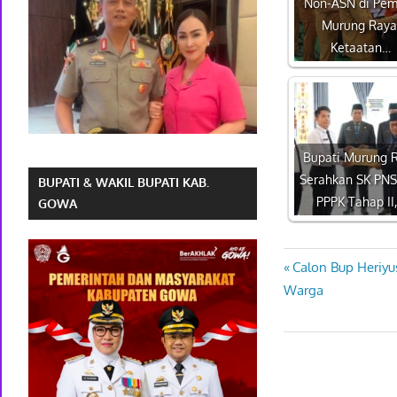
Non-ASN di Pe
Murung Raya
Ketaatan…
Bupati Murung 
Serahkan SK PNS
BUPATI & WAKIL BUPATI KAB.
PPPK Tahap II
GOWA
Previous
Calon Bup Heriy
Navigasi
Post:
Warga
pos