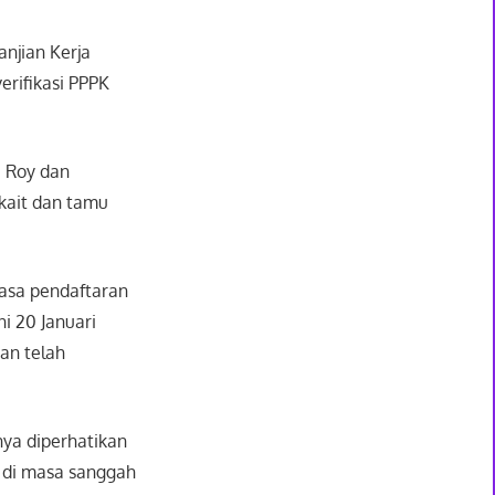
njian Kerja
rifikasi PPPK
e Roy dan
rkait dan tamu
masa pendaftaran
i 20 Januari
an telah
nya diperhatikan
k di masa sanggah