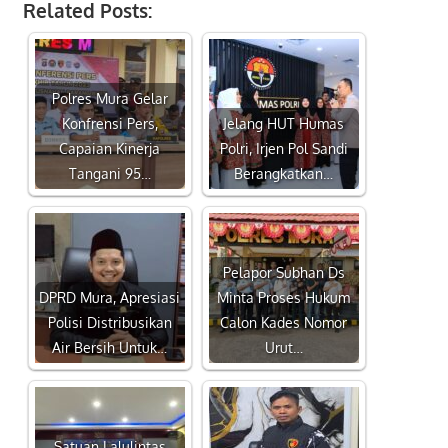
Related Posts:
Polres Mura Gelar
Konfrensi Pers,
Jelang HUT Humas
Capaian Kinerja
Polri, Irjen Pol Sandi
Tangani 95…
Berangkatkan…
Pelapor Subhan Ds
DPRD Mura, Apresiasi
Minta Proses Hukum
Polisi Distribusikan
Calon Kades Nomor
Air Bersih Untuk…
Urut…
Satuan Lalulintas