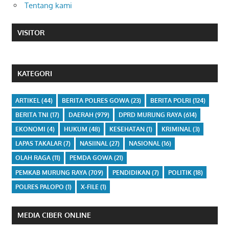
Tentang kami
VISITOR
KATEGORI
ARTIKEL
(44)
BERITA POLRES GOWA
(23)
BERITA POLRI
(124)
BERITA TNI
(17)
DAERAH
(979)
DPRD MURUNG RAYA
(614)
EKONOMI
(4)
HUKUM
(48)
KESEHATAN
(1)
KRIMINAL
(3)
LAPAS TAKALAR
(7)
NASIINAL
(27)
NASIONAL
(16)
OLAH RAGA
(11)
PEMDA GOWA
(21)
PEMKAB MURUNG RAYA
(709)
PENDIDIKAN
(7)
POLITIK
(18)
POLRES PALOPO
(1)
X-FILE
(1)
MEDIA CIBER ONLINE