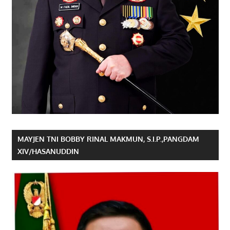
MAYJEN TNI BOBBY RINAL MAKMUN, S.I.P.,PANGDAM
XIV/HASANUDDIN