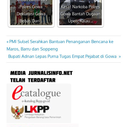
Polres Gowa
Kasat Narkoba Polres
Deklarasi Gowa
Gowa Bantah Dugaan
Bebas Dari…
Upeti: Kalau…
Previous
PMI Sulsel Serahkan Bantuan Penanganan Bencana ke
Navigasi
Post:
Maros, Barru dan Soppeng
pos
Next
Bupati Adnan Lepas Purna Tugas Empat Pejabat di Gowa
Post: