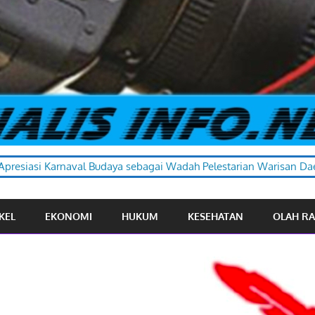
 sebagai Wadah Pelestarian Warisan Daerah
KEL
EKONOMI
HUKUM
KESEHATAN
OLAH R