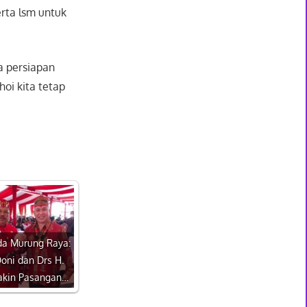
rta lsm untuk
a persiapan
oi kita tetap
da Murung Raya:
oni dan Drs H.
akin Pasangan…