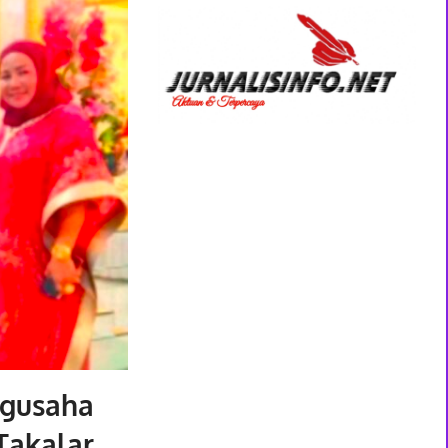
ngusaha
Takalar