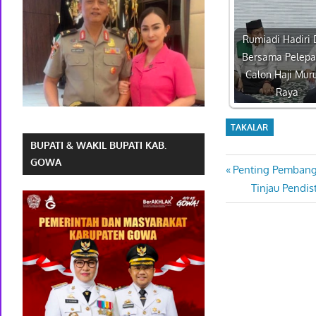
Rumiadi Hadiri
Bersama Pelep
Calon Haji Mur
Raya
TAKALAR
BUPATI & WAKIL BUPATI KAB.
GOWA
Previous
Penting Pembang
Navigasi
Post:
Next
Tinjau Pendi
pos
Post: