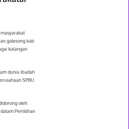
oh masyarakat
iran galesong kab
agai kalangan
dalam dunia ibadah
perusahaan SPBU
didorong oleh
 dalam Pemilihan