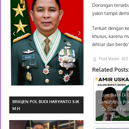
Dorongan tersebu
yakin tampil dem
Terkait dengan k
khusus, karena ma
ikhtiar dan berdo
Post Views:
423
Related Posts
Luar Biasa Di 
BRIGJEN POL BUDI HARYANTO S.IK
Gemuruhnya Pil
M.H
Di Gowa, Pasl
Dari…