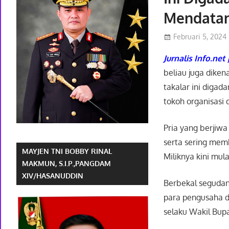
Mendata
Februari 5, 2024
Jurnalis Info.net 
beliau juga diken
takalar ini diga
tokoh organisasi
Pria yang berjiwa 
serta sering mem
MAYJEN TNI BOBBY RINAL
Miliknya kini mula
MAKMUN, S.I.P.,PANGDAM
XIV/HASANUDDIN
Berbekal segudan
para pengusaha d
selaku Wakil Bup