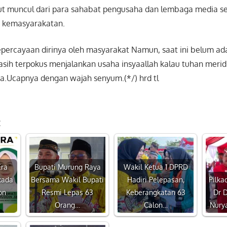
t muncul dari para sahabat pengusaha dan lembaga media se
i kemasyarakatan.
epercayaan dirinya oleh masyarakat Namun, saat ini belum ad
sih terpokus menjalankan usaha insyaallah kalau tuhan meridh
’a.Ucapnya dengan wajah senyum.(*/) hrd tl
:
Era
Bupati Murung Raya
Wakil Ketua 1 DPRD
kada
Bersama Wakil Bupati
Hadiri Pelepasan,
Pilka
on
Resmi Lepas 63
Keberangkatan 63
Dr D
Orang…
Calon…
Nury