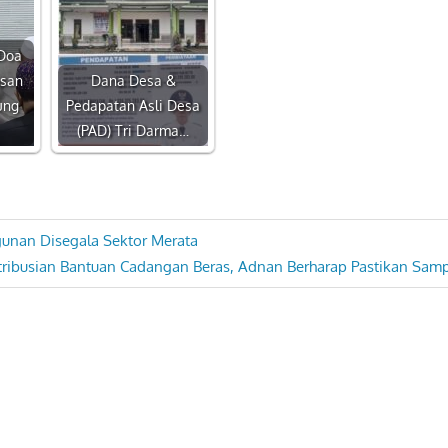
 Doa
asan
Dana Desa &
ung
Pedapatan Asli Desa
(PAD) Tri Darma…
unan Disegala Sektor Merata
stribusian Bantuan Cadangan Beras, Adnan Berharap Pastikan Sam