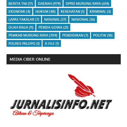
BERITA TNI
(17)
DAERAH
(979)
DPRD MURUNG RAYA
(614)
EKONOMI
(4)
HUKUM
(48)
KESEHATAN
(1)
KRIMINAL
(3)
LAPAS TAKALAR
(7)
NASIINAL
(27)
NASIONAL
(16)
OLAH RAGA
(11)
PEMDA GOWA
(21)
PEMKAB MURUNG RAYA
(709)
PENDIDIKAN
(7)
POLITIK
(18)
POLRES PALOPO
(1)
X-FILE
(1)
MEDIA CIBER ONLINE