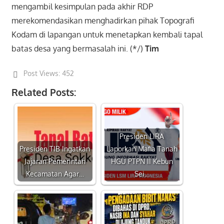
mengambil kesimpulan pada akhir RDP
merekomendasikan menghadirkan pihak Topografi
Kodam di lapangan untuk menetapkan kembali tapal
batas desa yang bermasalah ini. (*/)
Tim
Post Views:
452
Related Posts:
Presiden LIRA
Presiden TIB Ingatkan
Laporkan Mafia Tanah
Jajaran Pemerintah
HGU PTPN II Kebun
Kecamatan Agar…
Sei…