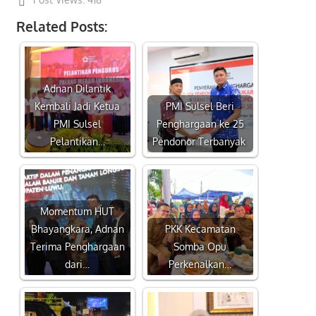
Related Posts:
Adnan Dilantik
Kembali Jadi Ketua
PMI Sulsel Beri
PMI Sulsel
Penghargaan ke 25
Pelantikan…
Pendonor Terbanyak
Momentum HUT
Bhayangkara, Adnan
PKK Kecamatan
Terima Penghargaan
Somba Opu
dari…
Perkenalkan…