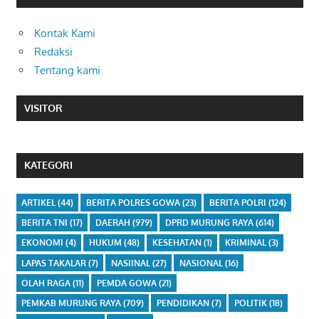
Kontak Kami
Redaksi
Tentang kami
VISITOR
KATEGORI
ARTIKEL
(44)
BERITA POLRES GOWA
(23)
BERITA POLRI
(124)
BERITA TNI
(17)
DAERAH
(979)
DPRD MURUNG RAYA
(614)
EKONOMI
(4)
HUKUM
(48)
KESEHATAN
(1)
KRIMINAL
(3)
LAPAS TAKALAR
(7)
NASIINAL
(27)
NASIONAL
(16)
OLAH RAGA
(11)
PEMDA GOWA
(21)
PEMKAB MURUNG RAYA
(709)
PENDIDIKAN
(7)
POLITIK
(18)