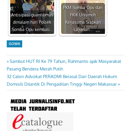
PKM Somba Opu dan
Antisipasi guantibmas
FKIK Unismuh
dimalam hari Polsek
Kerjasama Siapkan
Somba Opu kembali…
Layanan…
GOWA
Previous
Sambut HUT RI Ke 79 Tahun, Rahmanto ajak Masyarakat
Navigasi
Post:
Pasang Bendera Merah Putih
pos
Next
32 Calon Advokat PERADMI Berasal Dari Daerah Hukum
Post:
Domisili Dilantik Di Pengadilan Tinggi Negeri Makassar