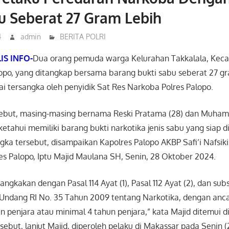
u Seberat 27 Gram Lebih
4
admin
BERITA POLRI
IS INFO-
Dua orang pemuda warga Kelurahan Takkalala, Ke
opo, yang ditangkap bersama barang bukti sabu seberat 27 gr
i tersangka oleh penyidik Sat Res Narkoba Polres Palopo.
but, masing-masing bernama Reski Pratama (28) dan Muhamm
ketahui memiliki barang bukti narkotika jenis sabu yang siap d
ka tersebut, disampaikan Kapolres Palopo AKBP Safi’i Nafsiki
es Palopo, Iptu Majid Maulana SH, Senin, 28 Oktober 2024.
ngkakan dengan Pasal 114 Ayat (1), Pasal 112 Ayat (2), dan subs
-Undang RI No. 35 Tahun 2009 tentang Narkotika, dengan an
 penjara atau minimal 4 tahun penjara,” kata Majid ditemui di
ebut, lanjut Majid, diperoleh pelaku di Makassar pada Senin (2