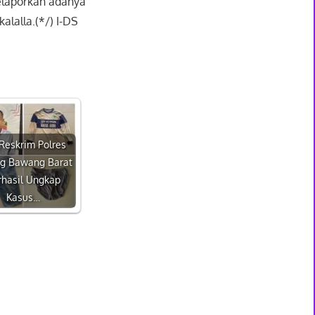
elaporkan adanya
alalla.(*/) I-DS
Reskrim Polres
ng Bawang Barat
rhasil Ungkap
Kasus…