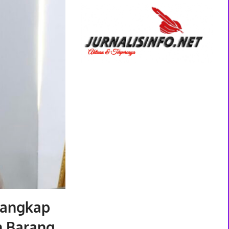
nangkap
n Barang