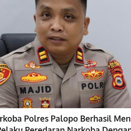
arkoba Polres Palopo Berhasil Me
Pelaku Peredaran Narkoba Denga