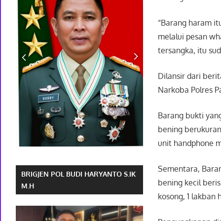
“Barang haram it
melalui pesan wh
tersangka, itu sud
Dilansir dari be
Narkoba Polres Pa
Barang bukti yan
bening berukuran 
unit handphone m
Sementara, Barang
BRIGJEN POL BUDI HARYANTO S.IK
bening kecil beris
M.H
kosong, 1 lakban