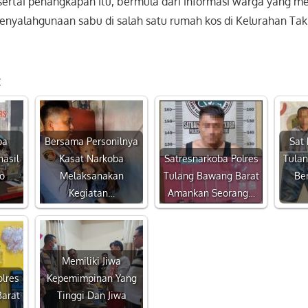
ertai penangkapan itu, bermula dari informasi warga yang m
penyalahgunaan sabu di salah satu rumah kos di Kelurahan Takk
:
ba
Bersama Personilnya
Sat 
hasil
Kasat Narkoba
Satresnarkoba Polres
Tula
lo
Melaksanakan
Tulang Bawang Barat
Be
Kegiatan…
Amankan Seorang…
Memiliki Jiwa
olres
Kepemimpinan Yang
arat
Tinggi Dan Jiwa