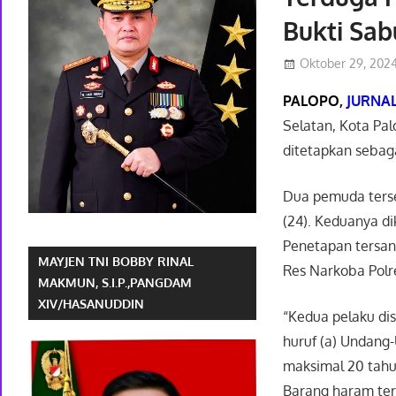
Bukti Sab
Oktober 29, 202
PALOPO,
JURNAL
Selatan, Kota Pal
ditetapkan sebaga
Dua pemuda terse
(24). Keduanya di
Penetapan tersang
MAYJEN TNI BOBBY RINAL
Res Narkoba Polr
MAKMUN, S.I.P.,PANGDAM
XIV/HASANUDDIN
“Kedua pelaku disa
huruf (a) Undang
maksimal 20 tahun
Barang haram ters