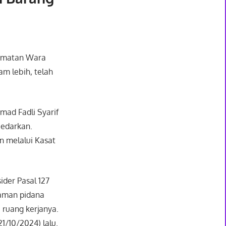
camatan Wara
am lebih, telah
ad Fadli Syarif
iedarkan.
n melalui Kasat
ider Pasal 127
caman pidana
 ruang kerjanya.
1/10/2024) lalu.