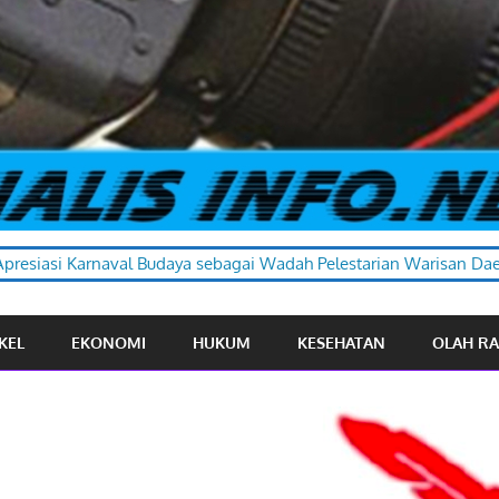
 sebagai Wadah Pelestarian Warisan Daerah
KEL
EKONOMI
HUKUM
KESEHATAN
OLAH R