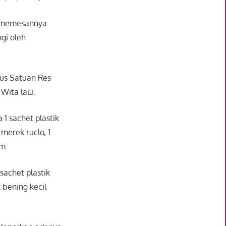
u memesannya
gi oleh
kus Satuan Res
 Wita lalu.
1 sachet plastik
merek ruclo, 1
m.
sachet plastik
k bening kecil