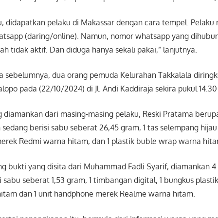
u, didapatkan pelaku di Makassar dengan cara tempel. Pelak
atsapp (daring/online). Namun, nomor whatsapp yang dihubun
ah tidak aktif. Dan diduga hanya sekali pakai,” lanjutnya.
rita sebelumnya, dua orang pemuda Kelurahan Takkalala diring
lopo pada (22/10/2024) di Jl. Andi Kaddiraja sekira pukul 14.30
g diamankan dari masing-masing pelaku, Reski Pratama berupa 
sedang berisi sabu seberat 26,45 gram, 1 tas selempang hijau 
erek Redmi warna hitam, dan 1 plastik buble wrap warna hita
 bukti yang disita dari Muhammad Fadli Syarif, diamankan 4 
i sabu seberat 1,53 gram, 1 timbangan digital, 1 bungkus plasti
 hitam dan 1 unit handphone merek Realme warna hitam.