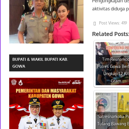
Pengungkapan dis
aktivitas diduga 
Post Views:
419
Related Posts
Tim Resnarko
BUPATI & WAKIL BUPATI KAB.
GOWA
Polres Gowa Ber
Ungkap 1,2 Ki
Gram…
Satresnarkoba P
Tulang Bawang B