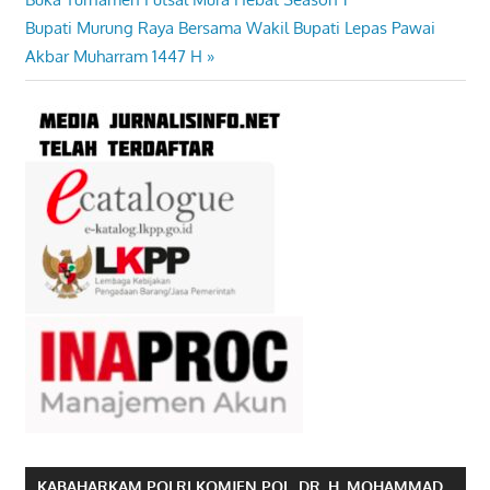
pos
Next
Bupati Murung Raya Bersama Wakil Bupati Lepas Pawai
Post:
Akbar Muharram 1447 H
KABAHARKAM POLRI KOMJEN POL. DR. H. MOHAMMAD