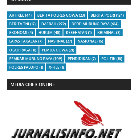
ARTIKEL
(44)
BERITA POLRES GOWA
(23)
BERITA POLRI
(124)
BERITA TNI
(17)
DAERAH
(979)
DPRD MURUNG RAYA
(614)
EKONOMI
(4)
HUKUM
(48)
KESEHATAN
(1)
KRIMINAL
(3)
LAPAS TAKALAR
(7)
NASIINAL
(27)
NASIONAL
(16)
OLAH RAGA
(11)
PEMDA GOWA
(21)
PEMKAB MURUNG RAYA
(709)
PENDIDIKAN
(7)
POLITIK
(18)
POLRES PALOPO
(1)
X-FILE
(1)
MEDIA CIBER ONLINE