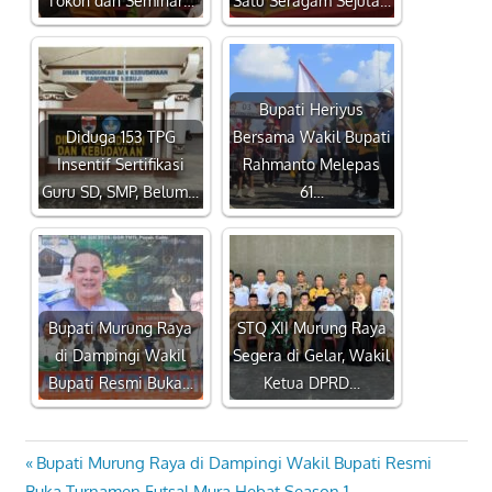
Bupati Heriyus
Diduga 153 TPG
Bersama Wakil Bupati
Insentif Sertifikasi
Rahmanto Melepas
Guru SD, SMP, Belum…
61…
Bupati Murung Raya
STQ XII Murung Raya
di Dampingi Wakil
Segera di Gelar, Wakil
Bupati Resmi Buka…
Ketua DPRD…
Previous
Bupati Murung Raya di Dampingi Wakil Bupati Resmi
Navigasi
Post:
Buka Turnamen Futsal Mura Hebat Season 1