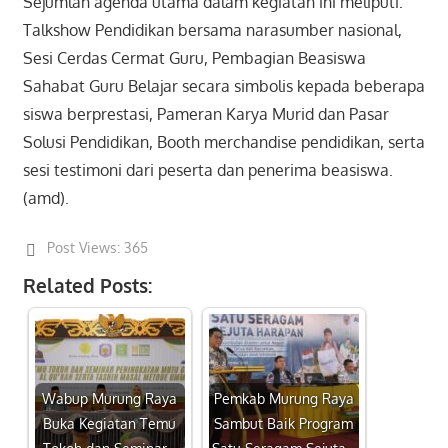
Sejumlah agenda utama dalam kegiatan ini meliputi:
Talkshow Pendidikan bersama narasumber nasional,
Sesi Cerdas Cermat Guru, Pembagian Beasiswa
Sahabat Guru Belajar secara simbolis kepada beberapa
siswa berprestasi, Pameran Karya Murid dan Pasar
Solusi Pendidikan, Booth merchandise pendidikan, serta
sesi testimoni dari peserta dan penerima beasiswa.
(amd).
Post Views:
365
Related Posts:
Wabup Murung Raya
Pemkab Murung Raya
Buka Kegiatan Temu
Sambut Baik Program
Tokoh dan Seminar…
Satu Seragam Sejuta…