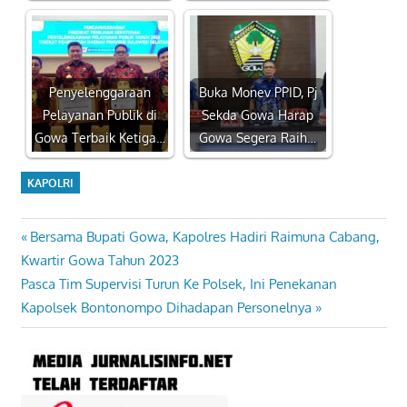
Penyelenggaraan
Buka Monev PPID, Pj
Pelayanan Publik di
Sekda Gowa Harap
Gowa Terbaik Ketiga…
Gowa Segera Raih…
KAPOLRI
Previous
Bersama Bupati Gowa, Kapolres Hadiri Raimuna Cabang,
Navigasi
Post:
Kwartir Gowa Tahun 2023
pos
Next
Pasca Tim Supervisi Turun Ke Polsek, Ini Penekanan
Post:
Kapolsek Bontonompo Dihadapan Personelnya