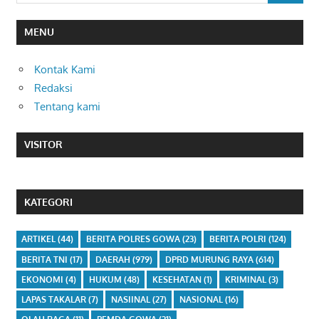
MENU
Kontak Kami
Redaksi
Tentang kami
VISITOR
KATEGORI
ARTIKEL
(44)
BERITA POLRES GOWA
(23)
BERITA POLRI
(124)
BERITA TNI
(17)
DAERAH
(979)
DPRD MURUNG RAYA
(614)
EKONOMI
(4)
HUKUM
(48)
KESEHATAN
(1)
KRIMINAL
(3)
LAPAS TAKALAR
(7)
NASIINAL
(27)
NASIONAL
(16)