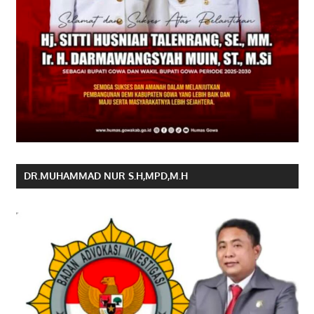
DR.MUHAMMAD NUR S.H,MPD,M.H