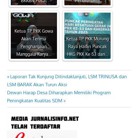
BKKBN Pusat
Penurunan…
Ketua TP PKK Gowa
Akan Terima
Ketua TP PKK Murung
Penghargaan
Raya Hadiri Puncak
Manggala Karya…
HKG PKK Ke 53 dan…
Previous
Laporan Tak Kunjung Ditindaklanjuti, LSM TRINUSA dan
Navigasi
Post:
LSM BARAK Akan Turun Aksi
pos
Next
Dewan Harap Desa Diharapkan Memiliki Program
Post:
Peningkatan Kualitas SDM