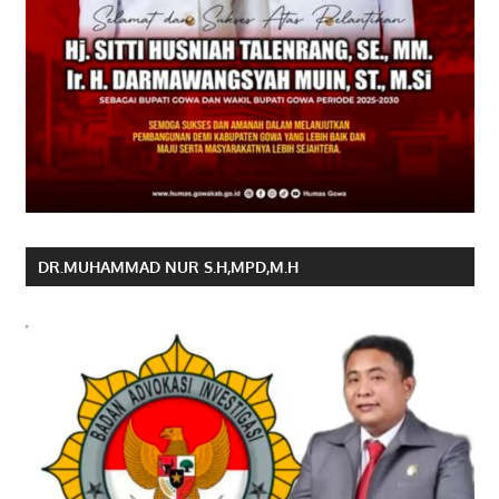
DR.MUHAMMAD NUR S.H,MPD,M.H