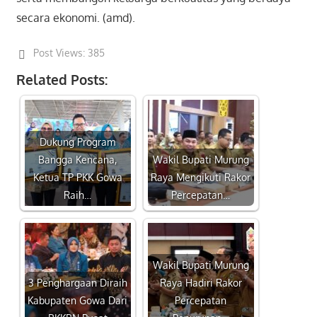
secara ekonomi. (amd).
Post Views:
385
Related Posts:
Dukung Program
Bangga Kencana,
Wakil Bupati Murung
Ketua TP PKK Gowa
Raya Mengikuti Rakor
Raih…
Percepatan…
Wakil Bupati Murung
3 Penghargaan Diraih
Raya Hadiri Rakor
Kabupaten Gowa Dari
Percepatan