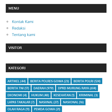
MENU
Kontak Kami
Redaksi
Tentang kami
VISITOR
KATEGORI
ARTIKEL
(44)
BERITA POLRES GOWA
(23)
BERITA POLRI
(124)
BERITA TNI
(17)
DAERAH
(979)
DPRD MURUNG RAYA
(614)
EKONOMI
(4)
HUKUM
(48)
KESEHATAN
(1)
KRIMINAL
(3)
LAPAS TAKALAR
(7)
NASIINAL
(27)
NASIONAL
(16)
OLAH RAGA
(11)
PEMDA GOWA
(21)