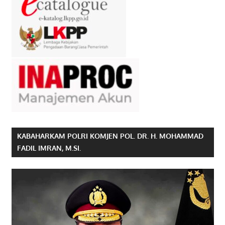
KABAHARKAM POLRI KOMJEN POL. DR. H. MOHAMMAD
FADIL IMRAN, M.SI.