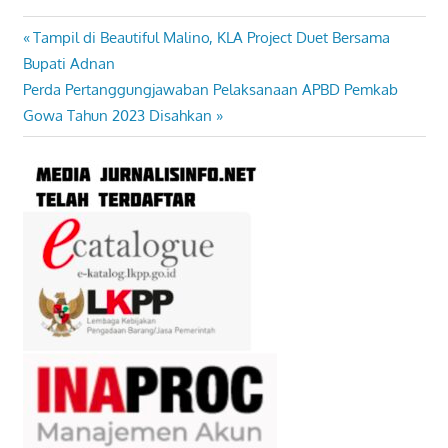
Previous
Tampil di Beautiful Malino, KLA Project Duet Bersama
Navigasi
Post:
Bupati Adnan
pos
Next
Perda Pertanggungjawaban Pelaksanaan APBD Pemkab
Post:
Gowa Tahun 2023 Disahkan