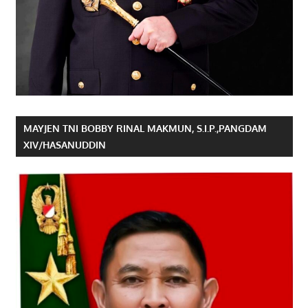
MAYJEN TNI BOBBY RINAL MAKMUN, S.I.P.,PANGDAM
XIV/HASANUDDIN