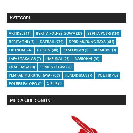
KATEGORI
ARTIKEL
(44)
BERITA POLRES GOWA
(23)
BERITA POLRI
(124)
BERITA TNI
(17)
DAERAH
(979)
DPRD MURUNG RAYA
(614)
EKONOMI
(4)
HUKUM
(48)
KESEHATAN
(1)
KRIMINAL
(3)
LAPAS TAKALAR
(7)
NASIINAL
(27)
NASIONAL
(16)
OLAH RAGA
(11)
PEMDA GOWA
(21)
PEMKAB MURUNG RAYA
(709)
PENDIDIKAN
(7)
POLITIK
(18)
POLRES PALOPO
(1)
X-FILE
(1)
MEDIA CIBER ONLINE