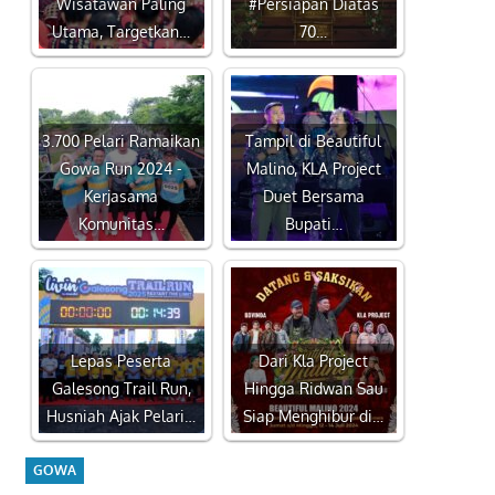
Wisatawan Paling
#Persiapan Diatas
Utama, Targetkan…
70…
3.700 Pelari Ramaikan
Tampil di Beautiful
Gowa Run 2024 -
Malino, KLA Project
Kerjasama
Duet Bersama
Komunitas…
Bupati…
Lepas Peserta
Dari Kla Project
Galesong Trail Run,
Hingga Ridwan Sau
Husniah Ajak Pelari…
Siap Menghibur di…
GOWA