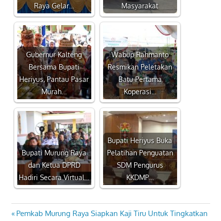
Raya Gelar…
Masyarakat
Gubernur Kalteng
Wabup Rahmanto
Bersama Bupati
Resmikan Peletakan
Heriyus, Pantau Pasar
Batu Pertama
Murah…
Koperasi…
Bupati Heriyus Buka
Bupati Murung Raya
Pelatihan Penguatan
dan Ketua DPRD
SDM Pengurus
Hadiri Secara Virtual…
KKDMP…
Previous
Pemkab Murung Raya Siapkan Kaji Tiru Untuk Tingkatkan
Navigasi