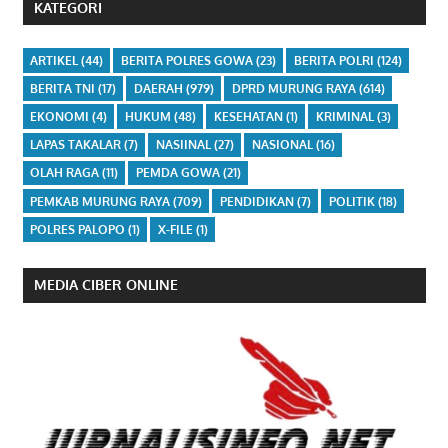
KATEGORI
ARTIKEL
(44)
BERITA POLRES GOWA
(23)
BERITA POLRI
(124)
BERITA TNI
(17)
DAERAH
(979)
DPRD MURUNG RAYA
(614)
EKONOMI
(4)
HUKUM
(48)
KESEHATAN
(1)
KRIMINAL
(3)
LAPAS TAKALAR
(7)
NASIINAL
(27)
NASIONAL
(16)
OLAH RAGA
(11)
PEMDA GOWA
(21)
PEMKAB MURUNG RAYA
(709)
PENDIDIKAN
(7)
POLITIK
(18)
POLRES PALOPO
(1)
X-FILE
(1)
MEDIA CIBER ONLINE