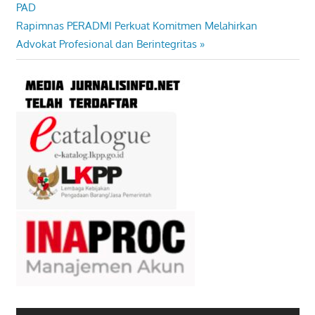
Post:
PAD
pos
Next
Rapimnas PERADMI Perkuat Komitmen Melahirkan
Post:
Advokat Profesional dan Berintegritas