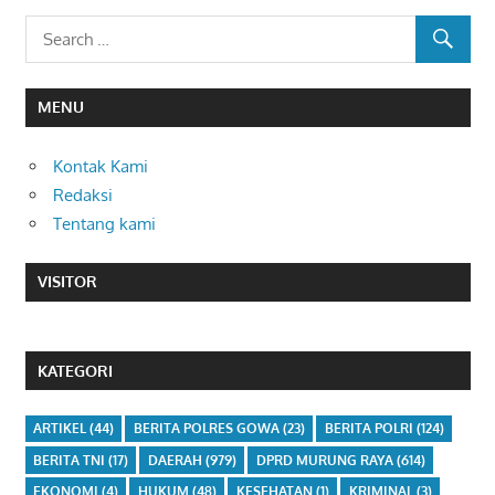
MENU
Kontak Kami
Redaksi
Tentang kami
VISITOR
KATEGORI
ARTIKEL
(44)
BERITA POLRES GOWA
(23)
BERITA POLRI
(124)
BERITA TNI
(17)
DAERAH
(979)
DPRD MURUNG RAYA
(614)
EKONOMI
(4)
HUKUM
(48)
KESEHATAN
(1)
KRIMINAL
(3)