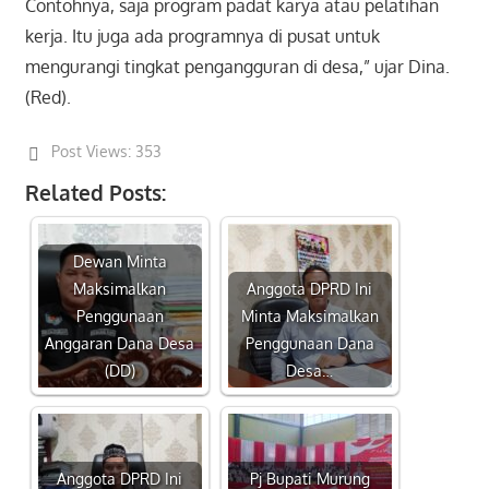
Contohnya, saja program padat karya atau pelatihan
kerja. Itu juga ada programnya di pusat untuk
mengurangi tingkat pengangguran di desa,” ujar Dina.
(Red).
Post Views:
353
Related Posts:
Dewan Minta
Maksimalkan
Anggota DPRD Ini
Penggunaan
Minta Maksimalkan
Anggaran Dana Desa
Penggunaan Dana
(DD)
Desa…
Anggota DPRD Ini
Pj Bupati Murung