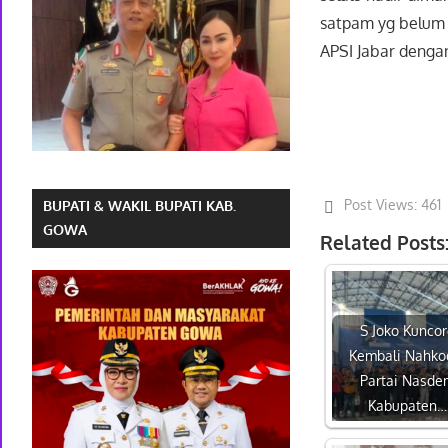
satpam yg belum
APSI Jabar denga
Post Views:
461
BUPATI & WAKIL BUPATI KAB.
GOWA
Related Posts
S Joko Kuncor
Kembali Nahko
Partai Nasde
Kabupaten…