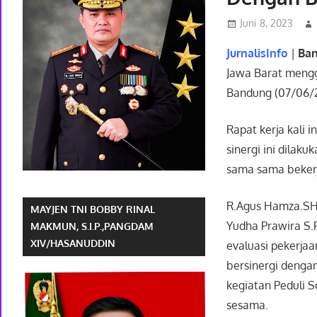
Juni 8, 2023
JurnalisInfo
|
Ba
Jawa Barat mengge
Bandung (07/06/
Rapat kerja kali 
sinergi ini dila
sama sama bekerj
R.Agus Hamza.SH 
MAYJEN TNI BOBBY RINAL
Yudha Prawira S.
MAKMUN, S.I.P.,PANGDAM
XIV/HASANUDDIN
evaluasi pekerjaa
bersinergi denga
kegiatan Peduli 
sesama.