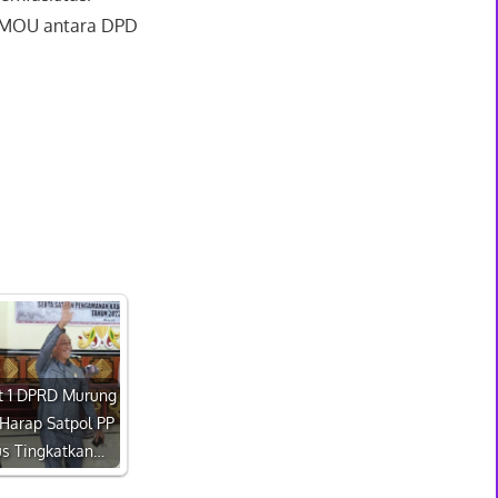
a MOU antara DPD
 1 DPRD Murung
Harap Satpol PP
us Tingkatkan…