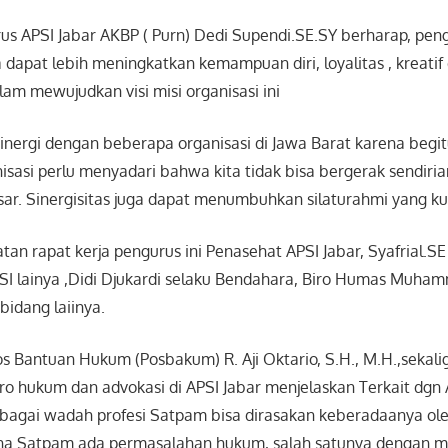
rus APSI Jabar AKBP ( Purn) Dedi Supendi.SE.SY berharap, pe
dapat lebih meningkatkan kemampuan diri, loyalitas , kreatif 
lam mewujudkan visi misi organisasi ini
rsinergi dengan beberapa organisasi di Jawa Barat karena begi
anisasi perlu menyadari bahwa kita tidak bisa bergerak sendir
sar. Sinergisitas juga dapat menumbuhkan silaturahmi yang k
tan rapat kerja pengurus ini Penasehat APSI Jabar, Syafrial.SE
I lainya ,Didi Djukardi selaku Bendahara, Biro Humas Muham
bidang laiinya.
s Bantuan Hukum (Posbakum) R. Aji Oktario, S.H., M.H.,sekal
ro hukum dan advokasi di APSI Jabar menjelaskan Terkait dgn A
ebagai wadah profesi Satpam bisa dirasakan keberadaanya o
ana Satpam ada permasalahan hukum, salah satunya dengan me