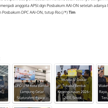
 menjadi anggota APSI.dgn Posbakum AAI-ON setelah adany
n Posbakum DPC AAI-ON, tutup Rio.(/*)
Tim
:
o
Musda IV Golkar
dai
DPD LPM Kota Bandar
Tubaba Bentuk
Waket
m
Lampung Gelar
Kepengurusan 2026–
Raya 
Silaturahmi Pasca…
2031, Sosok…
Ter