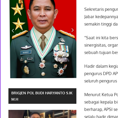
Sekretaris pengu
Jabar kedepannya 
semakin tinggi da
”Saat ini kita be
sinergisitas, org
sebuah tujuan be
Hadir dalam kegia
pengurus DPD APS
seluruh pengurus 
BRIGJEN POL BUDI HARYANTO S.IK
Menurut Ketua Po
M.H
sebagai kepala bi
berharap, APSI s
selalu hadir dim