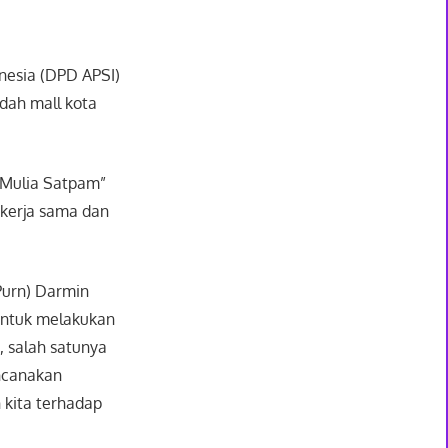
nesia (DPD APSI)
ndah mall kota
i Mulia Satpam”
ekerja sama dan
Purn) Darmin
 untuk melakukan
, salah satunya
ncanakan
 kita terhadap