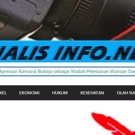
 sebagai Wadah Pelestarian Warisan Daerah
KEL
EKONOMI
HUKUM
KESEHATAN
OLAH R