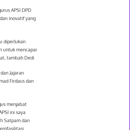
ngurus APSI DPD
dan inovatif yang
tu diperlukan
ian untuk mencapai
uat, tambah Dedi
 dan Jajaran
mad Firdaus dan
igus menjabat
PSI ini saya
leh Satpam dan
mfasilitasi